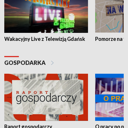
Wakacyjny Live z Telewizją Gdańsk
Pomorze na 
GOSPODARKA
Raport gospodarczy
O pracy po pr