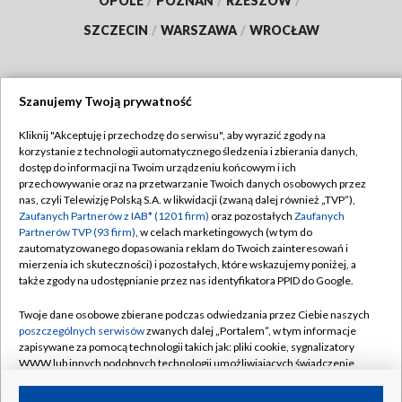
OPOLE
/
POZNAŃ
/
RZESZÓW
/
SZCZECIN
/
WARSZAWA
/
WROCŁAW
Szanujemy Twoją prywatność
Dołącz do nas:
Kliknij "Akceptuję i przechodzę do serwisu", aby wyrazić zgody na
korzystanie z technologii automatycznego śledzenia i zbierania danych,
TVP
dostęp do informacji na Twoim urządzeniu końcowym i ich
Abonament TVP
przechowywanie oraz na przetwarzanie Twoich danych osobowych przez
Regulamin TVP
nas, czyli Telewizję Polską S.A. w likwidacji (zwaną dalej również „TVP”),
Emisja w TVP
Zaufanych Partnerów z IAB* (1201 firm)
oraz pozostałych
Zaufanych
Polityka prywatności
Partnerów TVP (93 firm)
, w celach marketingowych (w tym do
Centrum informacji TVP
Moje zgody
zautomatyzowanego dopasowania reklam do Twoich zainteresowań i
mierzenia ich skuteczności) i pozostałych, które wskazujemy poniżej, a
Naziemna Telewizja Cyfrowa
Pomoc
także zgody na udostępnianie przez nas identyfikatora PPID do Google.
Sklep TVP
Biuro reklamy
Twoje dane osobowe zbierane podczas odwiedzania przez Ciebie naszych
Rada Programowa
poszczególnych serwisów
zwanych dalej „Portalem”, w tym informacje
Kontakt
zapisywane za pomocą technologii takich jak: pliki cookie, sygnalizatory
System NOS
WWW lub innych podobnych technologii umożliwiających świadczenie
dopasowanych i bezpiecznych usług, personalizację treści oraz reklam,
Informacje o nadawcy
Kanały
udostępnianie funkcji mediów społecznościowych oraz analizowanie