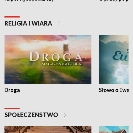
RELIGIA I WIARA
Droga
Słowo o Ewang
SPOŁECZEŃSTWO