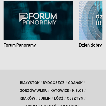
Forum Panoramy
Dzień dobry t
BIAŁYSTOK
/
BYDGOSZCZ
/
GDAŃSK
/
GORZÓW WLKP.
/
KATOWICE
/
KIELCE
/
KRAKÓW
/
LUBLIN
/
ŁÓDŹ
/
OLSZTYN
/