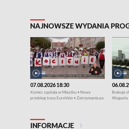
NAJNOWSZE WYDANIA PR
07.08.2026 18:30
06.08.2
Koniec szpitala w Miastku • Nowy
Brakuje 
przebieg trasy EuroVelo • Zatrzymania po
Wygasła 
bójce w Kościerzynie • Mieszkańcy
Miastku 
protestują przeciwko budowie trasy
Przeładu
tramwajowej • Kolejne konwoje
wiatrowej
humanitarne z Trójmiasta na Ukrainę •
Niebezpie
INFORMACJE
Święto Kociewia na Jarmarku św.
Dziewięć 