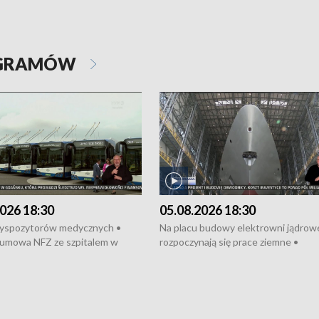
OGRAMÓW
026 18:30
05.08.2026 18:30
dyspozytorów medycznych •
Na placu budowy elektrowni jądrow
umowa NFZ ze szpitalem w
rozpoczynają się prace ziemne •
• Otwarto Morski Terminal
Podpisano umowę na budowę obwo
nkowy • Budowa morskiej farmy
Starogardu Gdańskiego • Za kilka dn
 • Korki na gdańskich Stogach •
wodowanie ORP „Wicher” • 18 mili
czne zachowania na torach •
złotych na inwestycje w szkołach w
nowych „trajtków” dla Gdyni
i Wejherowie • Nowy sprzęt