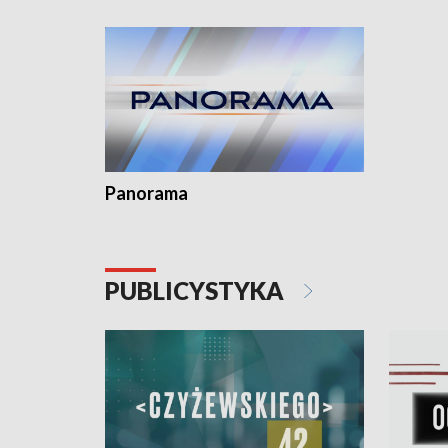
Dominika • Gdynia z lat 30. w
fotoplastikonie
Panorama
PUBLICYSTYKA