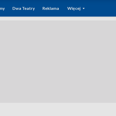
amy
Dwa Teatry
Reklama
Więcej