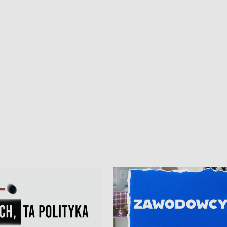
kardiologiczny dla Puckiego Szpitala
Pomorzu znów rekordowe upały