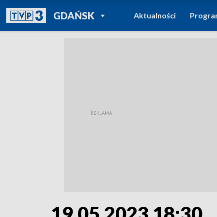
POWRÓT DO
GDAŃSK
Aktualności
Progr
TVP REGIONY
19.05.2023 18:30