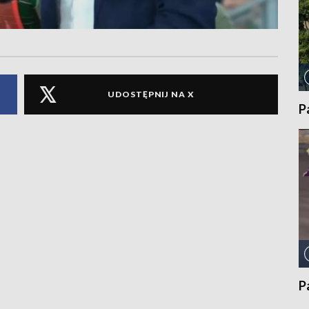
UDOSTĘPNIJ NA X
P
P