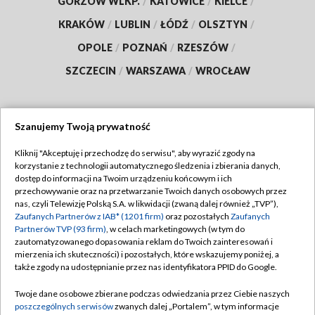
GORZÓW WLKP.
/
KATOWICE
/
KIELCE
/
KRAKÓW
/
LUBLIN
/
ŁÓDŹ
/
OLSZTYN
/
OPOLE
/
POZNAŃ
/
RZESZÓW
/
SZCZECIN
/
WARSZAWA
/
WROCŁAW
Szanujemy Twoją prywatność
Dołącz do nas:
Kliknij "Akceptuję i przechodzę do serwisu", aby wyrazić zgody na
korzystanie z technologii automatycznego śledzenia i zbierania danych,
TVP
dostęp do informacji na Twoim urządzeniu końcowym i ich
Abonament TVP
przechowywanie oraz na przetwarzanie Twoich danych osobowych przez
Regulamin TVP
nas, czyli Telewizję Polską S.A. w likwidacji (zwaną dalej również „TVP”),
Emisja w TVP
Polityka prywatności
Zaufanych Partnerów z IAB* (1201 firm)
oraz pozostałych
Zaufanych
Partnerów TVP (93 firm)
, w celach marketingowych (w tym do
Centrum informacji TVP
Moje zgody
zautomatyzowanego dopasowania reklam do Twoich zainteresowań i
mierzenia ich skuteczności) i pozostałych, które wskazujemy poniżej, a
Naziemna Telewizja Cyfrowa
Pomoc
także zgody na udostępnianie przez nas identyfikatora PPID do Google.
Sklep TVP
Biuro reklamy
Twoje dane osobowe zbierane podczas odwiedzania przez Ciebie naszych
Rada Programowa
Kontakt
poszczególnych serwisów
zwanych dalej „Portalem”, w tym informacje