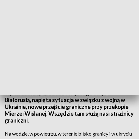
Święto Straży Granicznej
Morski Oddział Straży Granicznej z Gdańska
obchodzi 38-lecie powołania swojej formacji. To
jedna z najprężniej rozwijających się jednostek w
Polsce, przed którą stawiane są coraz to nowe
wyzwania. Kryzys uchodźczy na granicy z
Białorusią, napięta sytuacja w związku z wojną w
Ukrainie, nowe przejście graniczne przy przekopie
Mierzei Wiślanej. Wszędzie tam służą nasi strażnicy
graniczni.
Na wodzie, w powietrzu, w terenie blisko granicy i w ukryciu