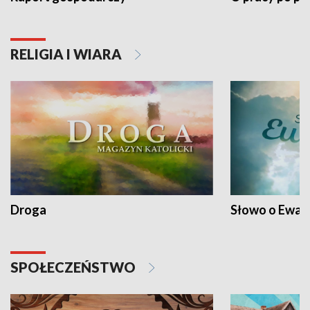
RELIGIA I WIARA
Droga
Słowo o Ewang
SPOŁECZEŃSTWO