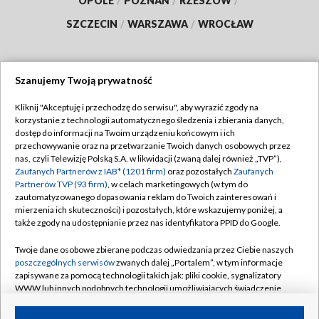
OPOLE
/
POZNAŃ
/
RZESZÓW
/
SZCZECIN
/
WARSZAWA
/
WROCŁAW
Szanujemy Twoją prywatność
Dołącz do nas:
Kliknij "Akceptuję i przechodzę do serwisu", aby wyrazić zgody na
korzystanie z technologii automatycznego śledzenia i zbierania danych,
TVP
dostęp do informacji na Twoim urządzeniu końcowym i ich
Abonament TVP
przechowywanie oraz na przetwarzanie Twoich danych osobowych przez
Regulamin TVP
nas, czyli Telewizję Polską S.A. w likwidacji (zwaną dalej również „TVP”),
Emisja w TVP
Zaufanych Partnerów z IAB* (1201 firm)
oraz pozostałych
Zaufanych
Polityka prywatności
Partnerów TVP (93 firm)
, w celach marketingowych (w tym do
Centrum informacji TVP
Moje zgody
zautomatyzowanego dopasowania reklam do Twoich zainteresowań i
mierzenia ich skuteczności) i pozostałych, które wskazujemy poniżej, a
Naziemna Telewizja Cyfrowa
Pomoc
także zgody na udostępnianie przez nas identyfikatora PPID do Google.
Sklep TVP
Biuro reklamy
Twoje dane osobowe zbierane podczas odwiedzania przez Ciebie naszych
Rada Programowa
poszczególnych serwisów
zwanych dalej „Portalem”, w tym informacje
Kontakt
zapisywane za pomocą technologii takich jak: pliki cookie, sygnalizatory
System NOS
WWW lub innych podobnych technologii umożliwiających świadczenie
dopasowanych i bezpiecznych usług, personalizację treści oraz reklam,
Informacje o nadawcy
Kanały
udostępnianie funkcji mediów społecznościowych oraz analizowanie