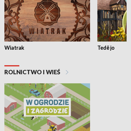
Wiatrak
Tedë jo
ROLNICTWO I WIEŚ