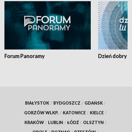
Forum Panoramy
Dzień dobry t
BIAŁYSTOK
/
BYDGOSZCZ
/
GDAŃSK
/
GORZÓW WLKP.
/
KATOWICE
/
KIELCE
/
KRAKÓW
/
LUBLIN
/
ŁÓDŹ
/
OLSZTYN
/