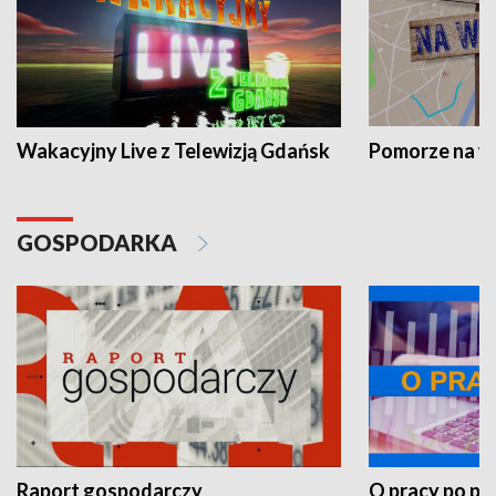
Wakacyjny Live z Telewizją Gdańsk
Pomorze na 
GOSPODARKA
Raport gospodarczy
O pracy po pr