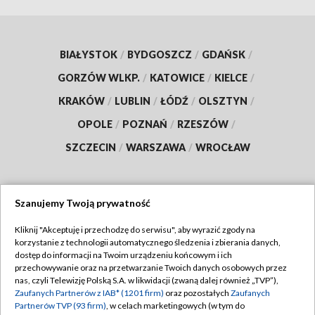
BIAŁYSTOK
/
BYDGOSZCZ
/
GDAŃSK
/
GORZÓW WLKP.
/
KATOWICE
/
KIELCE
/
KRAKÓW
/
LUBLIN
/
ŁÓDŹ
/
OLSZTYN
/
OPOLE
/
POZNAŃ
/
RZESZÓW
/
SZCZECIN
/
WARSZAWA
/
WROCŁAW
Szanujemy Twoją prywatność
Dołącz do nas:
Kliknij "Akceptuję i przechodzę do serwisu", aby wyrazić zgody na
korzystanie z technologii automatycznego śledzenia i zbierania danych,
TVP
dostęp do informacji na Twoim urządzeniu końcowym i ich
Abonament TVP
przechowywanie oraz na przetwarzanie Twoich danych osobowych przez
Regulamin TVP
nas, czyli Telewizję Polską S.A. w likwidacji (zwaną dalej również „TVP”),
Emisja w TVP
Zaufanych Partnerów z IAB* (1201 firm)
oraz pozostałych
Zaufanych
Polityka prywatności
Partnerów TVP (93 firm)
, w celach marketingowych (w tym do
Centrum informacji TVP