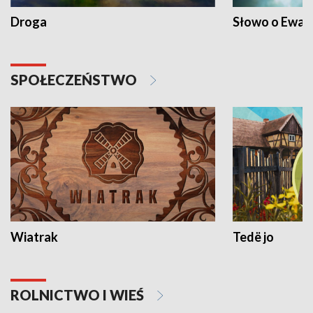
Droga
Słowo o Ewang
SPOŁECZEŃSTWO
Wiatrak
Tedë jo
ROLNICTWO I WIEŚ