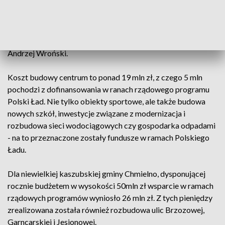
sposób podsumowano kolejny etap budowy Kaszubskiego
Centrum Sportu w Żukowie, którego otwarcie zaplanowano
w październiku. Tu ćwiczyć będą m.in. trenujący sztuki walki,
z czego radości nie kryje medalista olimpijski w zapasach,
Andrzej Wroński.
Koszt budowy centrum to ponad 19 mln zł, z czego 5 mln
pochodzi z dofinansowania w ranach rządowego programu
Polski Ład. Nie tylko obiekty sportowe, ale także budowa
nowych szkół, inwestycje związane z modernizacja i
rozbudowa sieci wodociągowych czy gospodarka odpadami
- na to przeznaczone zostały fundusze w ramach Polskiego
Ładu.
Dla niewielkiej kaszubskiej gminy Chmielno, dysponującej
rocznie budżetem w wysokości 50mln zł wsparcie w ramach
rządowych programów wyniosło 26 mln zł. Z tych pieniędzy
zrealizowana została również rozbudowa ulic Brzozowej,
Garncarskiej i Jesionowej.