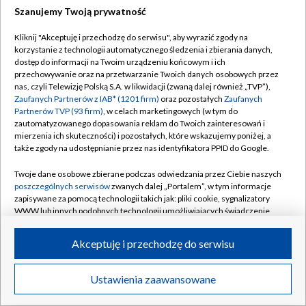
Szanujemy Twoją prywatność
Dołącz do nas:
Kliknij "Akceptuję i przechodzę do serwisu", aby wyrazić zgody na
korzystanie z technologii automatycznego śledzenia i zbierania danych,
TVP
dostęp do informacji na Twoim urządzeniu końcowym i ich
Abonament TVP
przechowywanie oraz na przetwarzanie Twoich danych osobowych przez
Regulamin TVP
nas, czyli Telewizję Polską S.A. w likwidacji (zwaną dalej również „TVP”),
Emisja w TVP
Polityka prywatności
Zaufanych Partnerów z IAB* (1201 firm)
oraz pozostałych
Zaufanych
Partnerów TVP (93 firm)
, w celach marketingowych (w tym do
Centrum informacji TVP
Moje zgody
zautomatyzowanego dopasowania reklam do Twoich zainteresowań i
mierzenia ich skuteczności) i pozostałych, które wskazujemy poniżej, a
Naziemna Telewizja Cyfrowa
Pomoc
także zgody na udostępnianie przez nas identyfikatora PPID do Google.
Sklep TVP
Biuro reklamy
Twoje dane osobowe zbierane podczas odwiedzania przez Ciebie naszych
Rada Programowa
Kontakt
poszczególnych serwisów
zwanych dalej „Portalem”, w tym informacje
zapisywane za pomocą technologii takich jak: pliki cookie, sygnalizatory
System NOS
WWW lub innych podobnych technologii umożliwiających świadczenie
dopasowanych i bezpiecznych usług, personalizację treści oraz reklam,
Informacje o nadawcy
Kanały
udostępnianie funkcji mediów społecznościowych oraz analizowanie
Akceptuję i przechodzę do serwisu
ruchu w Internecie.
Program dla prasy
©2026 Telewizja Polska S.A. w likwidacji
Biuro Reklamy
Twoje dane osobowe zbierane podczas odwiedzania przez Ciebie
Ustawienia zaawansowane
poszczególnych serwisów
na Portalu, takie jak adresy IP, identyfikatory
Ogłoszenie przetargowe
Twoich urządzeń końcowych i identyfikatory plików cookie, informacje o