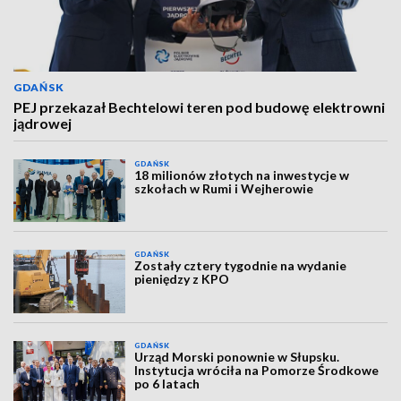
GDAŃSK
PEJ przekazał Bechtelowi teren pod budowę elektrowni
jądrowej
GDAŃSK
18 milionów złotych na inwestycje w
szkołach w Rumi i Wejherowie
GDAŃSK
Zostały cztery tygodnie na wydanie
pieniędzy z KPO
GDAŃSK
Urząd Morski ponownie w Słupsku.
Instytucja wróciła na Pomorze Środkowe
po 6 latach