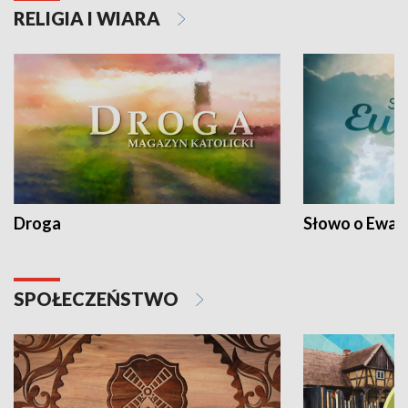
RELIGIA I WIARA
Droga
Słowo o Ewang
SPOŁECZEŃSTWO