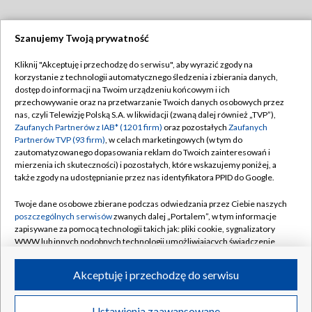
Szanujemy Twoją prywatność
Dołącz do nas:
Kliknij "Akceptuję i przechodzę do serwisu", aby wyrazić zgody na
korzystanie z technologii automatycznego śledzenia i zbierania danych,
TVP
dostęp do informacji na Twoim urządzeniu końcowym i ich
Abonament TVP
przechowywanie oraz na przetwarzanie Twoich danych osobowych przez
Regulamin TVP
nas, czyli Telewizję Polską S.A. w likwidacji (zwaną dalej również „TVP”),
Emisja w TVP
Zaufanych Partnerów z IAB* (1201 firm)
oraz pozostałych
Zaufanych
Polityka prywatności
Partnerów TVP (93 firm)
, w celach marketingowych (w tym do
Centrum informacji TVP
Moje zgody
zautomatyzowanego dopasowania reklam do Twoich zainteresowań i
mierzenia ich skuteczności) i pozostałych, które wskazujemy poniżej, a
Naziemna Telewizja Cyfrowa
Pomoc
także zgody na udostępnianie przez nas identyfikatora PPID do Google.
Sklep TVP
Biuro reklamy
Twoje dane osobowe zbierane podczas odwiedzania przez Ciebie naszych
Rada Programowa
poszczególnych serwisów
zwanych dalej „Portalem”, w tym informacje
Kontakt
zapisywane za pomocą technologii takich jak: pliki cookie, sygnalizatory
System NOS
WWW lub innych podobnych technologii umożliwiających świadczenie
dopasowanych i bezpiecznych usług, personalizację treści oraz reklam,
Informacje o nadawcy
Kanały
udostępnianie funkcji mediów społecznościowych oraz analizowanie
Akceptuję i przechodzę do serwisu
ruchu w Internecie.
Program dla prasy
©2026 Telewizja Polska S.A. w likwidacji
Biuro Reklamy
Twoje dane osobowe zbierane podczas odwiedzania przez Ciebie
Ustawienia zaawansowane