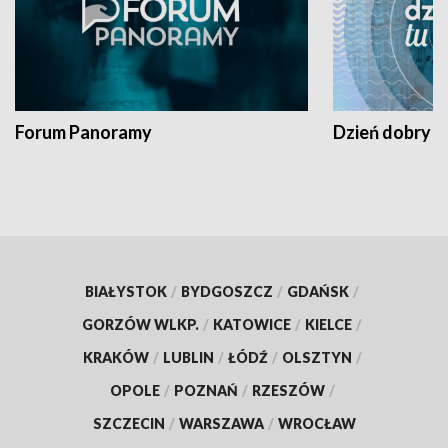
Forum Panoramy
Dzień dobry t
BIAŁYSTOK
/
BYDGOSZCZ
/
GDAŃSK
/
GORZÓW WLKP.
/
KATOWICE
/
KIELCE
/
KRAKÓW
/
LUBLIN
/
ŁÓDŹ
/
OLSZTYN
/
OPOLE
/
POZNAŃ
/
RZESZÓW
/
SZCZECIN
/
WARSZAWA
/
WROCŁAW