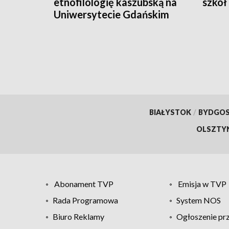
etnofilologię kaszubską na
szkół
Uniwersytecie Gdańskim
BIAŁYSTOK
/
BYDGO
OLSZTY
Abonament TVP
Emisja w TVP
Rada Programowa
System NOS
Biuro Reklamy
Ogłoszenie pr