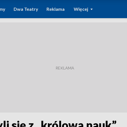
amy
Dwa Teatry
Reklama
Więcej
li się z „królową nauk”