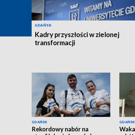
GDAŃSK
Kadry przyszłości w zielonej
transformacji
GDAŃSK
GDAŃSK
Rekordowy nabór na
Wakac