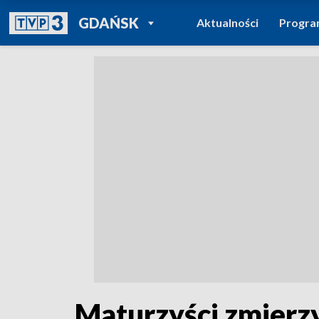
POWRÓT DO
GDAŃSK
Aktualności
Progr
TVP REGIONY
Maturzyści zmierzy