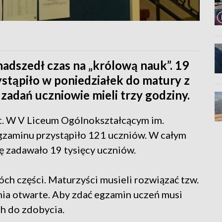
nadszedł czas na „królową nauk”. 19
stąpiło w poniedziałek do matury z
zadań uczniowie mieli trzy godziny.
t. W V Liceum Ogólnokształcącym im.
zaminu przystąpiło 121 uczniów. W całym
zadawało 19 tysięcy uczniów.
óch części. Maturzyści musieli rozwiązać tzw.
ia otwarte. Aby zdać egzamin uczeń musi
h do zdobycia.