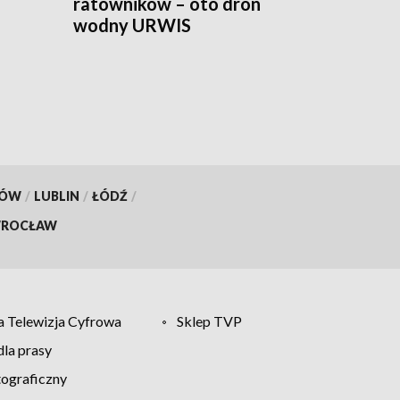
ratowników – oto dron
wodny URWIS
KÓW
/
LUBLIN
/
ŁÓDŹ
/
ROCŁAW
 Telewizja Cyfrowa
Sklep TVP
la prasy
tograficzny