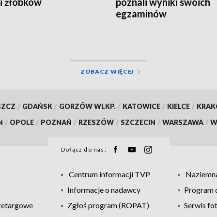
 i żłobków
poznali wyniki swoich
egzaminów
ZOBACZ WIĘCEJ
SZCZ
/
GDAŃSK
/
GORZÓW WLKP.
/
KATOWICE
/
KIELCE
/
KRA
N
/
OPOLE
/
POZNAŃ
/
RZESZÓW
/
SZCZECIN
/
WARSZAWA
/
W
Dołącz do nas:
Centrum informacji TVP
Naziemna
Informacje o nadawcy
Program d
zetargowe
Zgłoś program (ROPAT)
Serwis fo