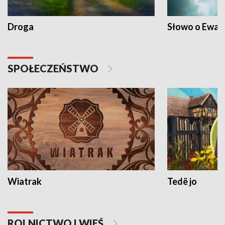
Droga
Słowo o Ewang
SPOŁECZEŃSTWO
Wiatrak
Tedë jo
ROLNICTWO I WIEŚ