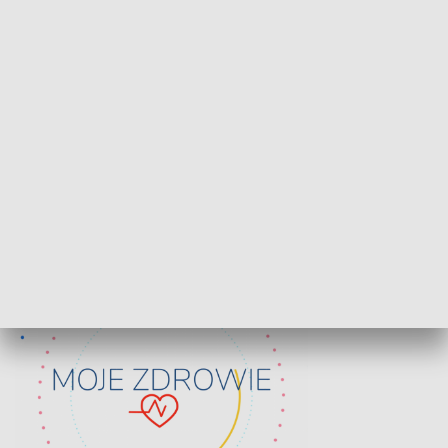
Lekcje obywatelskie
Epitafia Piaśn
ZDROWIE I NAUKA