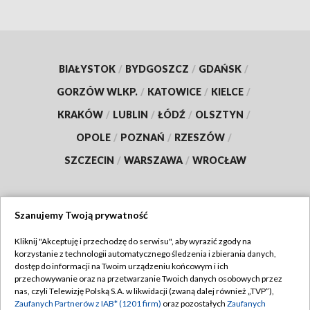
BIAŁYSTOK
/
BYDGOSZCZ
/
GDAŃSK
/
GORZÓW WLKP.
/
KATOWICE
/
KIELCE
/
KRAKÓW
/
LUBLIN
/
ŁÓDŹ
/
OLSZTYN
/
OPOLE
/
POZNAŃ
/
RZESZÓW
/
SZCZECIN
/
WARSZAWA
/
WROCŁAW
Szanujemy Twoją prywatność
Dołącz do nas:
Kliknij "Akceptuję i przechodzę do serwisu", aby wyrazić zgody na
korzystanie z technologii automatycznego śledzenia i zbierania danych,
TVP
dostęp do informacji na Twoim urządzeniu końcowym i ich
Abonament TVP
przechowywanie oraz na przetwarzanie Twoich danych osobowych przez
Regulamin TVP
nas, czyli Telewizję Polską S.A. w likwidacji (zwaną dalej również „TVP”),
Emisja w TVP
Zaufanych Partnerów z IAB* (1201 firm)
oraz pozostałych
Zaufanych
Polityka prywatności