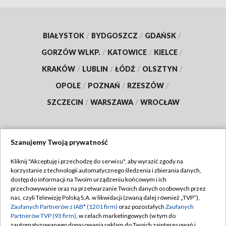
BIAŁYSTOK
/
BYDGOSZCZ
/
GDAŃSK
/
GORZÓW WLKP.
/
KATOWICE
/
KIELCE
/
KRAKÓW
/
LUBLIN
/
ŁÓDŹ
/
OLSZTYN
/
OPOLE
/
POZNAŃ
/
RZESZÓW
/
SZCZECIN
/
WARSZAWA
/
WROCŁAW
Szanujemy Twoją prywatność
Dołącz do nas:
Kliknij "Akceptuję i przechodzę do serwisu", aby wyrazić zgody na
korzystanie z technologii automatycznego śledzenia i zbierania danych,
TVP
dostęp do informacji na Twoim urządzeniu końcowym i ich
Abonament TVP
przechowywanie oraz na przetwarzanie Twoich danych osobowych przez
Regulamin TVP
nas, czyli Telewizję Polską S.A. w likwidacji (zwaną dalej również „TVP”),
Emisja w TVP
Zaufanych Partnerów z IAB* (1201 firm)
oraz pozostałych
Zaufanych
Polityka prywatności
Partnerów TVP (93 firm)
, w celach marketingowych (w tym do
Centrum informacji TVP
Moje zgody
zautomatyzowanego dopasowania reklam do Twoich zainteresowań i