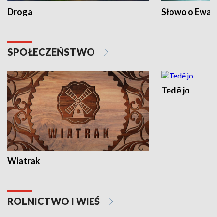
Droga
Słowo o Ewang
SPOŁECZEŃSTWO
Tedë jo
Wiatrak
ROLNICTWO I WIEŚ