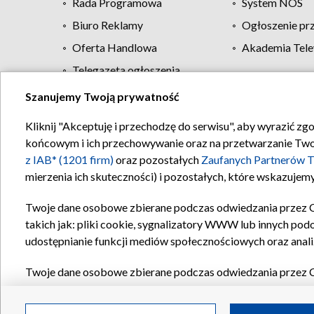
Rada Programowa
System NOS
Biuro Reklamy
Ogłoszenie pr
Oferta Handlowa
Akademia Tele
Telegazeta ogłoszenia
Szanujemy Twoją prywatność
Regulamin TVP
Kliknij "Akceptuję i przechodzę do serwisu", aby wyrazić zg
końcowym i ich przechowywanie oraz na przetwarzanie Twoich
z IAB* (1201 firm)
oraz pozostałych
Zaufanych Partnerów T
mierzenia ich skuteczności) i pozostałych, które wskazujemy
Twoje dane osobowe zbierane podczas odwiedzania przez 
takich jak: pliki cookie, sygnalizatory WWW lub innych pod
udostępnianie funkcji mediów społecznościowych oraz anali
Twoje dane osobowe zbierane podczas odwiedzania przez 
plików cookie, informacje o Twoich wyszukiwaniach w serwi
Partnerów TVP
dla realizacji następujących celów i funkc