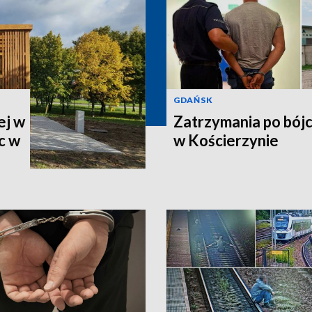
GDAŃSK
ej w
Zatrzymania po bój
c w
w Kościerzynie