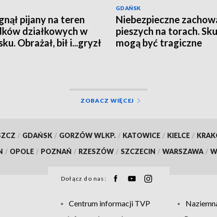
GDAŃSK
nął pijany na teren
Niebezpieczne zachow
dków działkowych w
pieszych na torach. Sku
u. Obrażał, bił i...gryzł
mogą być tragiczne
padkowe osoby
ZOBACZ WIĘCEJ
SZCZ
/
GDAŃSK
/
GORZÓW WLKP.
/
KATOWICE
/
KIELCE
/
KRA
N
/
OPOLE
/
POZNAŃ
/
RZESZÓW
/
SZCZECIN
/
WARSZAWA
/
W
Dołącz do nas:
Centrum informacji TVP
Naziemna