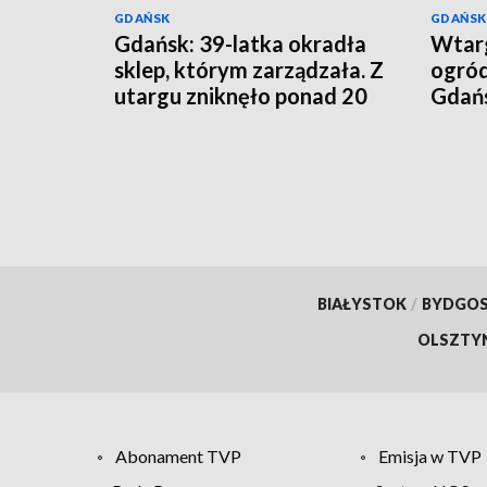
GDAŃSK
GDAŃSK
Gdańsk: 39-latka okradła
Wtarg
sklep, którym zarządzała. Z
ogró
utargu zniknęło ponad 20
Gdańsk
tys. zł
przy
BIAŁYSTOK
/
BYDGO
OLSZTY
Abonament TVP
Emisja w TVP