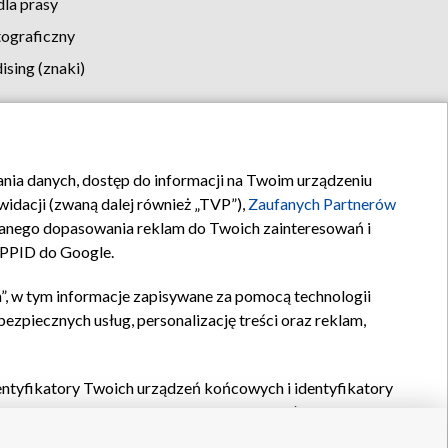
la prasy
tograficzny
sing (znaki)
klamy
Kontakt
rania danych, dostęp do informacji na Twoim urządzeniu
idacji (zwaną dalej również „TVP”),
Zaufanych Partnerów
anego dopasowania reklam do Twoich zainteresowań i
a PPID do Google.
”, w tym informacje zapisywane za pomocą technologii
zpiecznych usług, personalizację treści oraz reklam,
identyfikatory Twoich urządzeń końcowych i identyfikatory
P,
Zaufanych Partnerów z IAB
oraz pozostałych
Zaufanych
 wyboru podstawowych reklam, wyboru spersonalizowanych