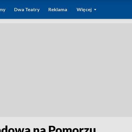
amy
Dwa Teatry
Reklama
Więcej
padowa na Pomorzu