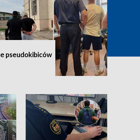
ce pseudokibiców