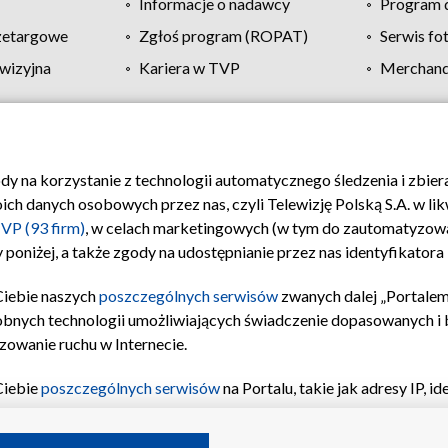
Informacje o nadawcy
Program d
zetargowe
Zgłoś program (ROPAT)
Serwis fo
wizyjna
Kariera w TVP
Merchandi
Polityka prywatności
Moje zgody
Pomoc
Biuro re
ody na korzystanie z technologii automatycznego śledzenia i zbie
 danych osobowych przez nas, czyli Telewizję Polską S.A. w likw
VP (93 firm)
, w celach marketingowych (w tym do zautomatyzow
 poniżej, a także zgody na udostępnianie przez nas identyfikator
Ciebie naszych
poszczególnych serwisów
zwanych dalej „Portalem
obnych technologii umożliwiających świadczenie dopasowanych i be
zowanie ruchu w Internecie.
Ciebie
poszczególnych serwisów
na Portalu, takie jak adresy IP, 
sach Portalu czy historia odwiedzin będą przetwarzane przez TV
ji: przechowywania informacji na urządzeniu lub dostęp do nich,
©2026 Telewizja Polska S.A. w likwidacji