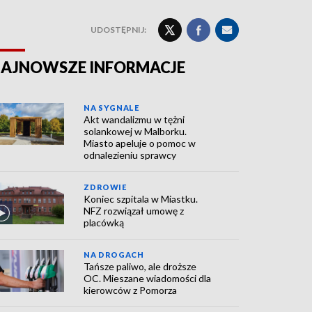
UDOSTĘPNIJ:
AJNOWSZE INFORMACJE
NA SYGNALE
Akt wandalizmu w tężni
solankowej w Malborku.
Miasto apeluje o pomoc w
odnalezieniu sprawcy
ZDROWIE
Koniec szpitala w Miastku.
NFZ rozwiązał umowę z
placówką
NA DROGACH
Tańsze paliwo, ale droższe
OC. Mieszane wiadomości dla
kierowców z Pomorza