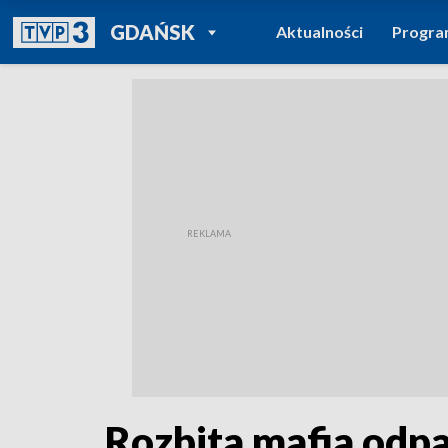
POWRÓT DO
GDAŃSK
Aktualności
Progr
TVP REGIONY
Rozbita mafia od