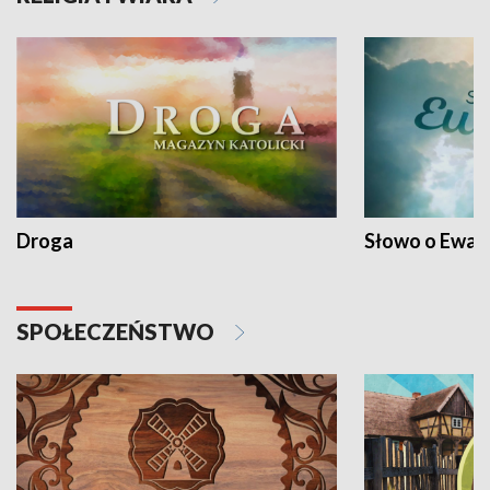
Droga
Słowo o Ewang
SPOŁECZEŃSTWO