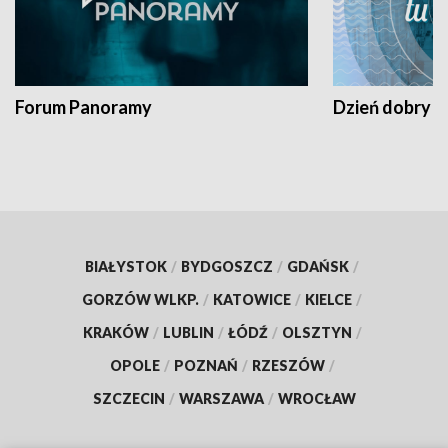
Forum Panoramy
Dzień dobry t
BIAŁYSTOK
/
BYDGOSZCZ
/
GDAŃSK
/
GORZÓW WLKP.
/
KATOWICE
/
KIELCE
/
KRAKÓW
/
LUBLIN
/
ŁÓDŹ
/
OLSZTYN
/
OPOLE
/
POZNAŃ
/
RZESZÓW
/
SZCZECIN
/
WARSZAWA
/
WROCŁAW