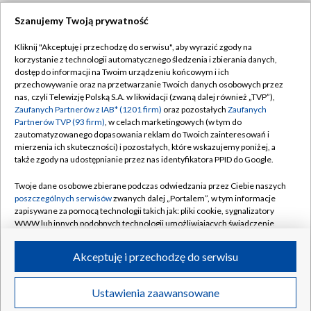
Szanujemy Twoją prywatność
Dołącz do nas:
Kliknij "Akceptuję i przechodzę do serwisu", aby wyrazić zgody na
korzystanie z technologii automatycznego śledzenia i zbierania danych,
TVP
dostęp do informacji na Twoim urządzeniu końcowym i ich
Abonament TVP
przechowywanie oraz na przetwarzanie Twoich danych osobowych przez
Regulamin TVP
nas, czyli Telewizję Polską S.A. w likwidacji (zwaną dalej również „TVP”),
Emisja w TVP
Zaufanych Partnerów z IAB* (1201 firm)
oraz pozostałych
Zaufanych
Polityka prywatności
Partnerów TVP (93 firm)
, w celach marketingowych (w tym do
Centrum informacji TVP
Moje zgody
zautomatyzowanego dopasowania reklam do Twoich zainteresowań i
mierzenia ich skuteczności) i pozostałych, które wskazujemy poniżej, a
Naziemna Telewizja Cyfrowa
Pomoc
także zgody na udostępnianie przez nas identyfikatora PPID do Google.
Sklep TVP
Biuro reklamy
Twoje dane osobowe zbierane podczas odwiedzania przez Ciebie naszych
Rada Programowa
poszczególnych serwisów
zwanych dalej „Portalem”, w tym informacje
Kontakt
zapisywane za pomocą technologii takich jak: pliki cookie, sygnalizatory
System NOS
WWW lub innych podobnych technologii umożliwiających świadczenie
dopasowanych i bezpiecznych usług, personalizację treści oraz reklam,
Informacje o nadawcy
Kanały
udostępnianie funkcji mediów społecznościowych oraz analizowanie
Akceptuję i przechodzę do serwisu
ruchu w Internecie.
Program dla prasy
©2026 Telewizja Polska S.A. w likwidacji
Biuro Reklamy
Twoje dane osobowe zbierane podczas odwiedzania przez Ciebie
Ustawienia zaawansowane
poszczególnych serwisów
na Portalu, takie jak adresy IP, identyfikatory
Ogłoszenie przetargowe