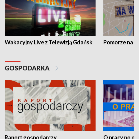
Wakacyjny Live z Telewizją Gdańsk
Pomorze na 
GOSPODARKA
Raport gospodarczy
O pracy po pr