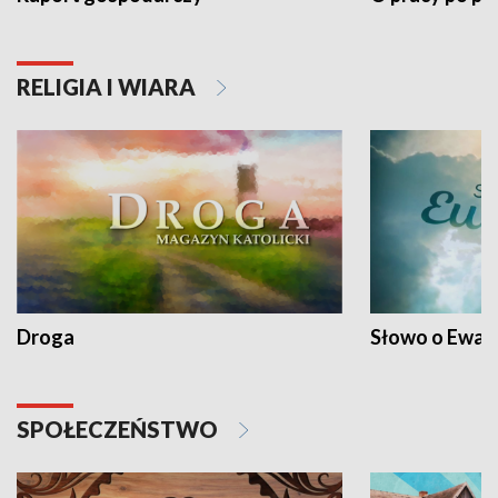
RELIGIA I WIARA
Droga
Słowo o Ewang
SPOŁECZEŃSTWO