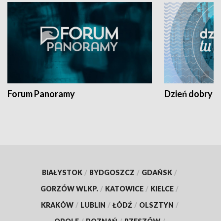
Forum Panoramy
Dzień dobry t
BIAŁYSTOK
/
BYDGOSZCZ
/
GDAŃSK
/
GORZÓW WLKP.
/
KATOWICE
/
KIELCE
/
KRAKÓW
/
LUBLIN
/
ŁÓDŹ
/
OLSZTYN
/