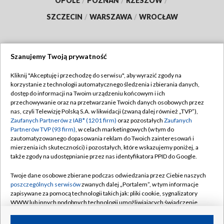
OPOLE
/
POZNAŃ
/
RZESZÓW
/
SZCZECIN
/
WARSZAWA
/
WROCŁAW
Szanujemy Twoją prywatność
Dołącz do nas:
Kliknij "Akceptuję i przechodzę do serwisu", aby wyrazić zgody na
korzystanie z technologii automatycznego śledzenia i zbierania danych,
TVP
dostęp do informacji na Twoim urządzeniu końcowym i ich
Abonament TVP
przechowywanie oraz na przetwarzanie Twoich danych osobowych przez
Regulamin TVP
nas, czyli Telewizję Polską S.A. w likwidacji (zwaną dalej również „TVP”),
Emisja w TVP
Zaufanych Partnerów z IAB* (1201 firm)
oraz pozostałych
Zaufanych
Polityka prywatności
Partnerów TVP (93 firm)
, w celach marketingowych (w tym do
Centrum informacji TVP
Moje zgody
zautomatyzowanego dopasowania reklam do Twoich zainteresowań i
mierzenia ich skuteczności) i pozostałych, które wskazujemy poniżej, a
Naziemna Telewizja Cyfrowa
Pomoc
także zgody na udostępnianie przez nas identyfikatora PPID do Google.
Sklep TVP
Biuro reklamy
Twoje dane osobowe zbierane podczas odwiedzania przez Ciebie naszych
Rada Programowa
poszczególnych serwisów
zwanych dalej „Portalem”, w tym informacje
Kontakt
zapisywane za pomocą technologii takich jak: pliki cookie, sygnalizatory
System NOS
WWW lub innych podobnych technologii umożliwiających świadczenie
dopasowanych i bezpiecznych usług, personalizację treści oraz reklam,
Informacje o nadawcy
Kanały
udostępnianie funkcji mediów społecznościowych oraz analizowanie