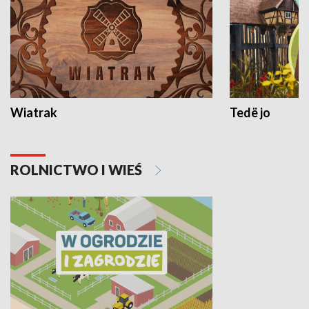
Wiatrak
Tedë jo
ROLNICTWO I WIEŚ