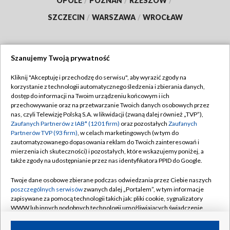
OPOLE
/
POZNAŃ
/
RZESZÓW
/
SZCZECIN
/
WARSZAWA
/
WROCŁAW
Szanujemy Twoją prywatność
Dołącz do nas:
Kliknij "Akceptuję i przechodzę do serwisu", aby wyrazić zgody na
korzystanie z technologii automatycznego śledzenia i zbierania danych,
TVP
dostęp do informacji na Twoim urządzeniu końcowym i ich
Abonament TVP
przechowywanie oraz na przetwarzanie Twoich danych osobowych przez
Regulamin TVP
nas, czyli Telewizję Polską S.A. w likwidacji (zwaną dalej również „TVP”),
Emisja w TVP
Zaufanych Partnerów z IAB* (1201 firm)
oraz pozostałych
Zaufanych
Polityka prywatności
Partnerów TVP (93 firm)
, w celach marketingowych (w tym do
Centrum informacji TVP
Moje zgody
zautomatyzowanego dopasowania reklam do Twoich zainteresowań i
mierzenia ich skuteczności) i pozostałych, które wskazujemy poniżej, a
Naziemna Telewizja Cyfrowa
Pomoc
także zgody na udostępnianie przez nas identyfikatora PPID do Google.
Sklep TVP
Biuro reklamy
Twoje dane osobowe zbierane podczas odwiedzania przez Ciebie naszych
Rada Programowa
poszczególnych serwisów
zwanych dalej „Portalem”, w tym informacje
Kontakt
zapisywane za pomocą technologii takich jak: pliki cookie, sygnalizatory
System NOS
WWW lub innych podobnych technologii umożliwiających świadczenie
dopasowanych i bezpiecznych usług, personalizację treści oraz reklam,
Informacje o nadawcy
Kanały
udostępnianie funkcji mediów społecznościowych oraz analizowanie