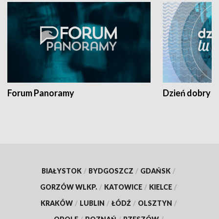
Forum Panoramy
Dzień dobry t
BIAŁYSTOK
/
BYDGOSZCZ
/
GDAŃSK
/
GORZÓW WLKP.
/
KATOWICE
/
KIELCE
/
KRAKÓW
/
LUBLIN
/
ŁÓDŹ
/
OLSZTYN
/