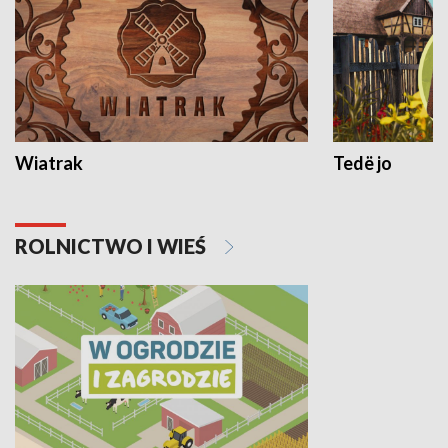
Wiatrak
Tedë jo
ROLNICTWO I WIEŚ