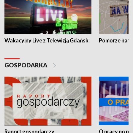
Wakacyjny Live z Telewizją Gdańsk
Pomorze na 
GOSPODARKA
Raport gospodarczy
O pracy po pr