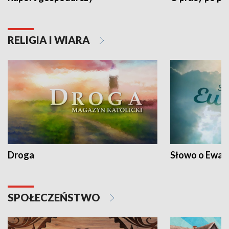
RELIGIA I WIARA
Droga
Słowo o Ewang
SPOŁECZEŃSTWO