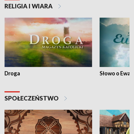
RELIGIA I WIARA
Droga
Słowo o Ewang
SPOŁECZEŃSTWO