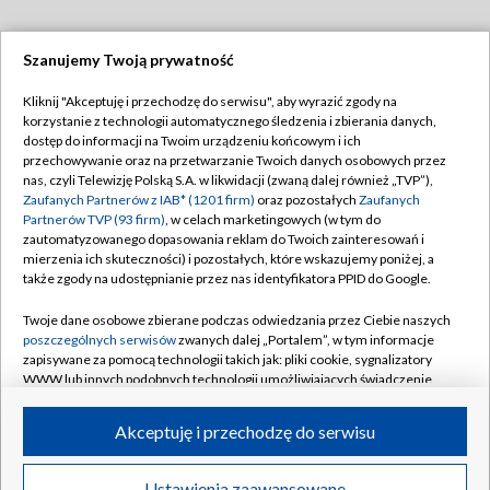
Szanujemy Twoją prywatność
Dołącz do nas:
Kliknij "Akceptuję i przechodzę do serwisu", aby wyrazić zgody na
korzystanie z technologii automatycznego śledzenia i zbierania danych,
TVP
dostęp do informacji na Twoim urządzeniu końcowym i ich
Abonament TVP
przechowywanie oraz na przetwarzanie Twoich danych osobowych przez
Regulamin TVP
nas, czyli Telewizję Polską S.A. w likwidacji (zwaną dalej również „TVP”),
Emisja w TVP
Zaufanych Partnerów z IAB* (1201 firm)
oraz pozostałych
Zaufanych
Polityka prywatności
Partnerów TVP (93 firm)
, w celach marketingowych (w tym do
Centrum informacji TVP
Moje zgody
zautomatyzowanego dopasowania reklam do Twoich zainteresowań i
mierzenia ich skuteczności) i pozostałych, które wskazujemy poniżej, a
Naziemna Telewizja Cyfrowa
Pomoc
także zgody na udostępnianie przez nas identyfikatora PPID do Google.
Sklep TVP
Biuro reklamy
Twoje dane osobowe zbierane podczas odwiedzania przez Ciebie naszych
Rada Programowa
poszczególnych serwisów
zwanych dalej „Portalem”, w tym informacje
Kontakt
zapisywane za pomocą technologii takich jak: pliki cookie, sygnalizatory
System NOS
WWW lub innych podobnych technologii umożliwiających świadczenie
dopasowanych i bezpiecznych usług, personalizację treści oraz reklam,
Informacje o nadawcy
Kanały
udostępnianie funkcji mediów społecznościowych oraz analizowanie
Akceptuję i przechodzę do serwisu
ruchu w Internecie.
Program dla prasy
©2026 Telewizja Polska S.A. w likwidacji
Biuro Reklamy
Twoje dane osobowe zbierane podczas odwiedzania przez Ciebie
Ustawienia zaawansowane