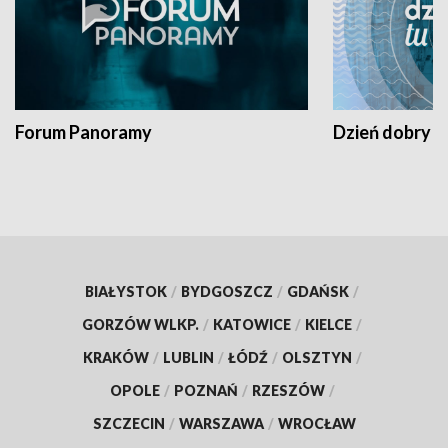
Forum Panoramy
Dzień dobry t
BIAŁYSTOK
/
BYDGOSZCZ
/
GDAŃSK
/
GORZÓW WLKP.
/
KATOWICE
/
KIELCE
/
KRAKÓW
/
LUBLIN
/
ŁÓDŹ
/
OLSZTYN
/
OPOLE
/
POZNAŃ
/
RZESZÓW
/
SZCZECIN
/
WARSZAWA
/
WROCŁAW