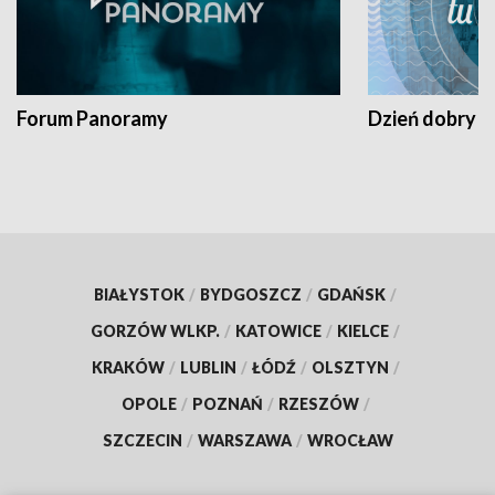
Forum Panoramy
Dzień dobry t
BIAŁYSTOK
/
BYDGOSZCZ
/
GDAŃSK
/
GORZÓW WLKP.
/
KATOWICE
/
KIELCE
/
KRAKÓW
/
LUBLIN
/
ŁÓDŹ
/
OLSZTYN
/
OPOLE
/
POZNAŃ
/
RZESZÓW
/
SZCZECIN
/
WARSZAWA
/
WROCŁAW