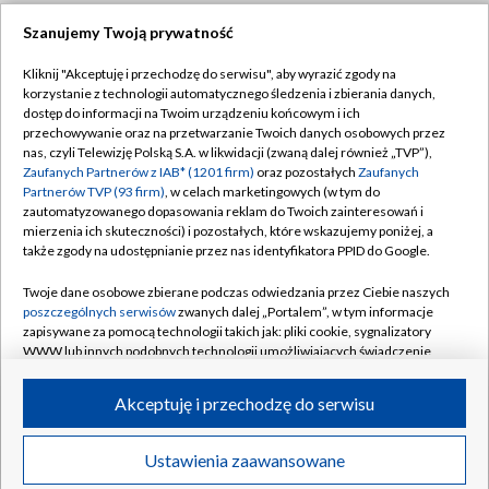
Szanujemy Twoją prywatność
Dołącz do nas:
Kliknij "Akceptuję i przechodzę do serwisu", aby wyrazić zgody na
korzystanie z technologii automatycznego śledzenia i zbierania danych,
TVP
dostęp do informacji na Twoim urządzeniu końcowym i ich
Abonament TVP
przechowywanie oraz na przetwarzanie Twoich danych osobowych przez
Regulamin TVP
nas, czyli Telewizję Polską S.A. w likwidacji (zwaną dalej również „TVP”),
Emisja w TVP
Zaufanych Partnerów z IAB* (1201 firm)
oraz pozostałych
Zaufanych
Polityka prywatności
Partnerów TVP (93 firm)
, w celach marketingowych (w tym do
Centrum informacji TVP
Moje zgody
zautomatyzowanego dopasowania reklam do Twoich zainteresowań i
mierzenia ich skuteczności) i pozostałych, które wskazujemy poniżej, a
Naziemna Telewizja Cyfrowa
Pomoc
także zgody na udostępnianie przez nas identyfikatora PPID do Google.
Sklep TVP
Biuro reklamy
Twoje dane osobowe zbierane podczas odwiedzania przez Ciebie naszych
Rada Programowa
poszczególnych serwisów
zwanych dalej „Portalem”, w tym informacje
Kontakt
zapisywane za pomocą technologii takich jak: pliki cookie, sygnalizatory
System NOS
WWW lub innych podobnych technologii umożliwiających świadczenie
dopasowanych i bezpiecznych usług, personalizację treści oraz reklam,
Informacje o nadawcy
Kanały
udostępnianie funkcji mediów społecznościowych oraz analizowanie
Akceptuję i przechodzę do serwisu
ruchu w Internecie.
Program dla prasy
©2026 Telewizja Polska S.A. w likwidacji
Biuro Reklamy
Twoje dane osobowe zbierane podczas odwiedzania przez Ciebie
Ustawienia zaawansowane
poszczególnych serwisów
na Portalu, takie jak adresy IP, identyfikatory
Ogłoszenie przetargowe