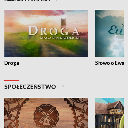
Droga
Słowo o Ewang
SPOŁECZEŃSTWO