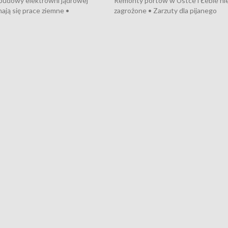
 budowy elektrowni jądrowej
Remonty portów w Ustce i Łebie ni
ają się prace ziemne •
zagrożone • Zarzuty dla pijanego
o umowę na budowę obwodnicy
kierowcy ciągnika • Protest
u Gdańskiego • Za kilka dni
poszkodowanych przez dewelopera
e ORP „Wicher” • 18 milionów
Gdyni • Milion zł dla dzieci z UCK od
a inwestycje w szkołach w Rumi
Cancer Fighters • Efekty wpisu Gdy
owie • Nowy sprzęt
Listę UNESCO • Kaszubscy kuczerz
iczny dla Puckiego Szpitala • Na
witali Tour de Pologne
znów rekordowe upały