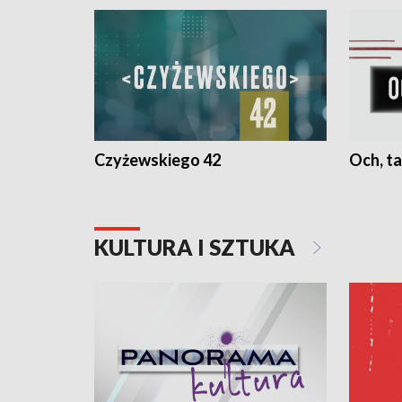
Czyżewskiego 42
Och, ta
KULTURA I SZTUKA