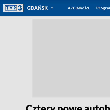
POWRÓT DO
GDAŃSK
Aktualności
Progr
TVP REGIONY
Cztery nowe autob