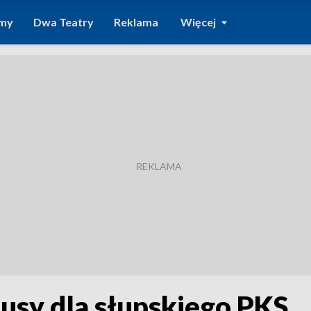
amy
Dwa Teatry
Reklama
Więcej
usy dla słupskiego PKS