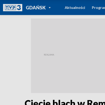
POWRÓT DO
GDAŃSK
Aktualności
Progr
TVP REGIONY
Cięcie blach w Re