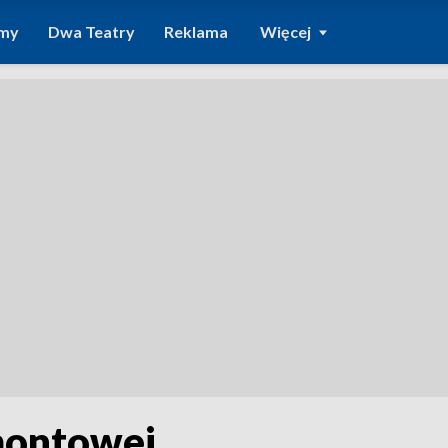
amy
Dwa Teatry
Reklama
Więcej
montowej