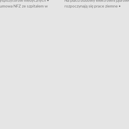
dyspozytorów medycznych •
Na placu budowy elektrowni jądrow
umowa NFZ ze szpitalem w
rozpoczynają się prace ziemne •
• Otwarto Morski Terminal
Podpisano umowę na budowę obwo
nkowy • Budowa morskiej farmy
Starogardu Gdańskiego • Za kilka dn
 • Korki na gdańskich Stogach •
wodowanie ORP „Wicher” • 18 mili
czne zachowania na torach •
złotych na inwestycje w szkołach w
nowych „trajtków” dla Gdyni
i Wejherowie • Nowy sprzęt
kardiologiczny dla Puckiego Szpitala
Pomorzu znów rekordowe upały