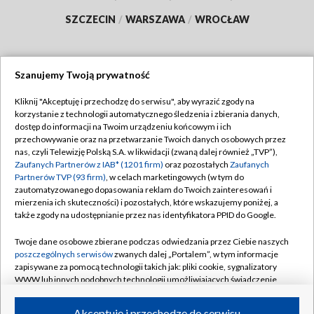
SZCZECIN
/
WARSZAWA
/
WROCŁAW
Szanujemy Twoją prywatność
Dołącz do nas:
Kliknij "Akceptuję i przechodzę do serwisu", aby wyrazić zgody na
korzystanie z technologii automatycznego śledzenia i zbierania danych,
TVP
dostęp do informacji na Twoim urządzeniu końcowym i ich
Abonament TVP
przechowywanie oraz na przetwarzanie Twoich danych osobowych przez
Regulamin TVP
nas, czyli Telewizję Polską S.A. w likwidacji (zwaną dalej również „TVP”),
Emisja w TVP
Polityka prywatności
Zaufanych Partnerów z IAB* (1201 firm)
oraz pozostałych
Zaufanych
Partnerów TVP (93 firm)
, w celach marketingowych (w tym do
Centrum informacji TVP
Moje zgody
zautomatyzowanego dopasowania reklam do Twoich zainteresowań i
mierzenia ich skuteczności) i pozostałych, które wskazujemy poniżej, a
Naziemna Telewizja Cyfrowa
Pomoc
także zgody na udostępnianie przez nas identyfikatora PPID do Google.
Sklep TVP
Biuro reklamy
Twoje dane osobowe zbierane podczas odwiedzania przez Ciebie naszych
Rada Programowa
Kontakt
poszczególnych serwisów
zwanych dalej „Portalem”, w tym informacje
zapisywane za pomocą technologii takich jak: pliki cookie, sygnalizatory
System NOS
WWW lub innych podobnych technologii umożliwiających świadczenie
dopasowanych i bezpiecznych usług, personalizację treści oraz reklam,
Informacje o nadawcy
Kanały
udostępnianie funkcji mediów społecznościowych oraz analizowanie
Akceptuję i przechodzę do serwisu