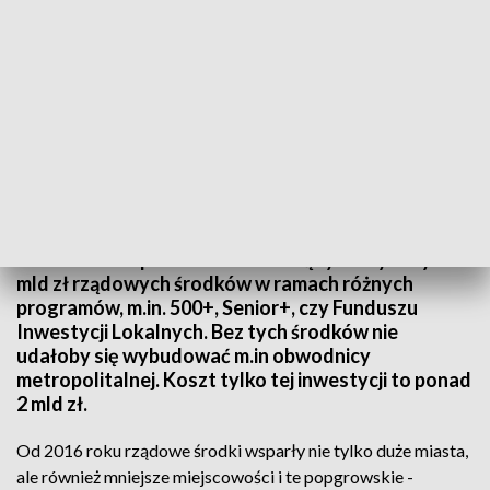
57 mld zł rządowego wsparcia dla Pomorza
Od 2016 roku pomorskie samorządy otrzymały 57
mld zł rządowych środków w ramach różnych
programów, m.in. 500+, Senior+, czy Funduszu
Inwestycji Lokalnych. Bez tych środków nie
udałoby się wybudować m.in obwodnicy
metropolitalnej. Koszt tylko tej inwestycji to ponad
2 mld zł.
Od 2016 roku rządowe środki wsparły nie tylko duże miasta,
ale również mniejsze miejscowości i te popgrowskie -