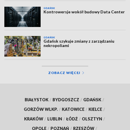
GDAŃSK
Kontrowersje wokół budowy Data Center
GDAŃSK
Gdańsk szykuje zmiany z zarządzaniu
nekropoliami
ZOBACZ WIĘCEJ
BIAŁYSTOK
/
BYDGOSZCZ
/
GDAŃSK
/
GORZÓW WLKP.
/
KATOWICE
/
KIELCE
/
KRAKÓW
/
LUBLIN
/
ŁÓDŹ
/
OLSZTYN
/
OPOLE
/
POZNAŃ
/
RZESZÓW
/