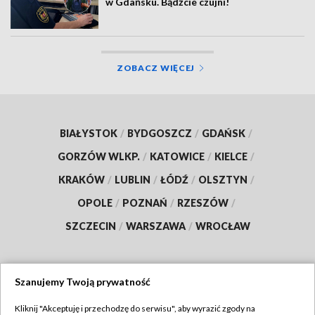
w Gdańsku. Bądźcie czujni!
ZOBACZ WIĘCEJ
BIAŁYSTOK
/
BYDGOSZCZ
/
GDAŃSK
/
GORZÓW WLKP.
/
KATOWICE
/
KIELCE
/
KRAKÓW
/
LUBLIN
/
ŁÓDŹ
/
OLSZTYN
/
OPOLE
/
POZNAŃ
/
RZESZÓW
/
SZCZECIN
/
WARSZAWA
/
WROCŁAW
Szanujemy Twoją prywatność
Dołącz do nas:
Kliknij "Akceptuję i przechodzę do serwisu", aby wyrazić zgody na