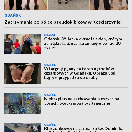
GDAŃSK
Zatrzymania po bójce pseudokibiców w Kościerzynie
GDAŃSK
Gdańsk: 39-latka okradła sklep, którym
zarządzała. Z utargu zniknęło ponad 20
tys. zł
GDAŃSK
Wtargnął pijany na teren ogródków
działkowych w Gdańsku. Obrażał, bił
i...gryzł przypadkowe osoby
GDAŃSK
Niebezpieczne zachowania pieszych na
torach. Skutki mogą być tragiczne
GDAŃSK
Kieszonkowcy na Jarmarku św. Dominika