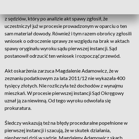
choroba jednego z członków składu sędziowskiego, kolejny
termin odwołano z powodu wyłączenia się ze składu jednego
z sędziów, który po analizie akt spawy zgłosił, że
uczestniczył już w procesie prowadzonym w oparciu o ten
sam materiał dowody. Również i tym razem obrońcy zgłosili
wniosek o odroczenie sprawy ze względu na brak w aktach
spawy oryginału wyroku sądu pierwszej instancji. Sąd
postanowił odrzucić ten wniosek i rozpocząć przewód.
Akt oskarżenia zarzuca Magdalenie Adamowicz, że w
zeznaniu podatkowym za lata 2011/12 nie wykazała 400
tysięcy złotych. Nie rozliczyła też dochodów z wynajmu
mieszkań. W procesie pierwszej instancji Sąd Okręgowy
uznał ją za niewinną. Od tego wyroku odwołała się
prokuratura.
Śledczy wskazują też na błędy proceduralne popełnione w
pierwszej instancji i szacują, że w skutek działania,
nieobecnej dziś w sądzie, Magdaleny Adamowicz skarb