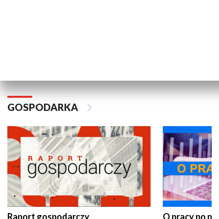
Wakacyjny Live z Telewizją Gdańsk
Pomorze na 
GOSPODARKA
Raport gospodarczy
O pracy po pr