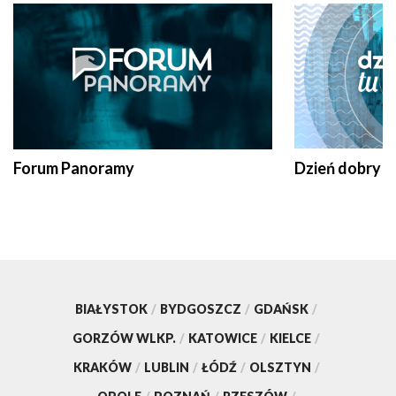
Forum Panoramy
Dzień dobry t
BIAŁYSTOK
/
BYDGOSZCZ
/
GDAŃSK
/
GORZÓW WLKP.
/
KATOWICE
/
KIELCE
/
KRAKÓW
/
LUBLIN
/
ŁÓDŹ
/
OLSZTYN
/