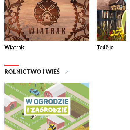
Wiatrak
Tedë jo
ROLNICTWO I WIEŚ