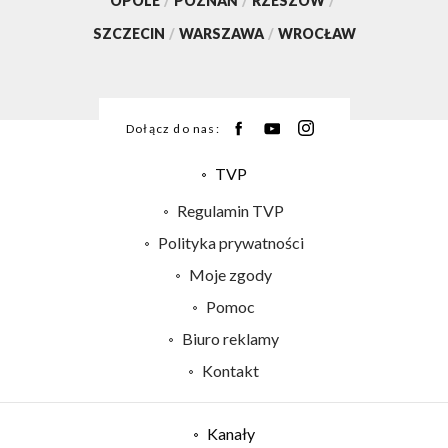
OPOLE
/
POZNAŃ
/
RZESZÓW
/
SZCZECIN
/
WARSZAWA
/
WROCŁAW
Dołącz do nas:
TVP
Abonament TVP
Regulamin TVP
Emisja w TVP
Polityka prywatności
Centrum informacji TVP
Moje zgody
Naziemna Telewizja Cyfrowa
Pomoc
Sklep TVP
Biuro reklamy
Rada Programowa
Kontakt
System NOS
Informacje o nadawcy
Kanały