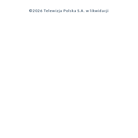
Program dla prasy
©2026 Telewizja Polska S.A. w likwidacji
Biuro Reklamy
Ogłoszenie przetargowe
Zgłoś program (ROPAT)
Serwis fotograficzny
Oferta Handlowa
Akademia Telewizyjna
Kariera w TVP
Merchandising (znaki)
Telegazeta ogłoszenia