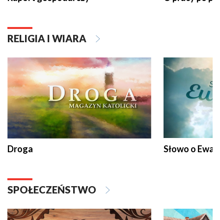
RELIGIA I WIARA
Droga
Słowo o Ewang
SPOŁECZEŃSTWO