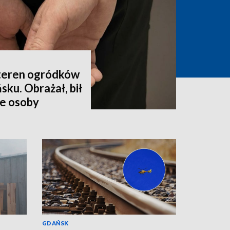
 teren ogródków
ku. Obrażał, bił
we osoby
GDAŃSK