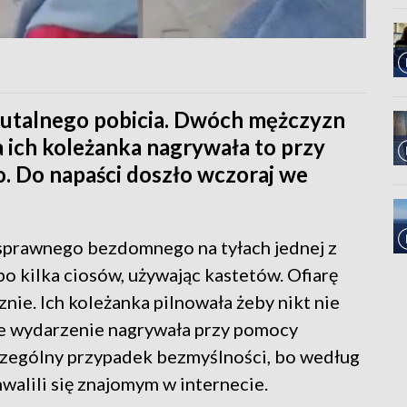
rutalnego pobicia. Dwóch mężczyzn
 ich koleżanka nagrywała to przy
 Do napaści doszło wczoraj we
prawnego bezdomnego na tyłach jednej z
po kilka ciosów, używając kastetów. Ofiarę
cznie. Ich koleżanka pilnowała żeby nikt nie
łe wydarzenie nagrywała przy pomocy
czególny przypadek bezmyślności, bo według
alili się znajomym w internecie.