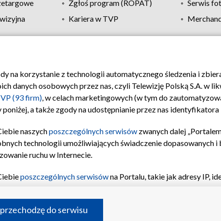
zetargowe
Zgłoś program (ROPAT)
Serwis fo
wizyjna
Kariera w TVP
Merchandi
Polityka prywatności
Moje zgody
Pomoc
Biuro re
ody na korzystanie z technologii automatycznego śledzenia i zbie
 danych osobowych przez nas, czyli Telewizję Polską S.A. w likw
VP (93 firm)
, w celach marketingowych (w tym do zautomatyzow
 poniżej, a także zgody na udostępnianie przez nas identyfikator
Ciebie naszych
poszczególnych serwisów
zwanych dalej „Portalem
obnych technologii umożliwiających świadczenie dopasowanych i be
zowanie ruchu w Internecie.
Ciebie
poszczególnych serwisów
na Portalu, takie jak adresy IP, 
sach Portalu czy historia odwiedzin będą przetwarzane przez TV
ji: przechowywania informacji na urządzeniu lub dostęp do nich,
©2026 Telewizja Polska S.A. w likwidacji
 przechodzę do serwisu
enia profilu spersonalizowanych treści, wyboru spersonalizowany