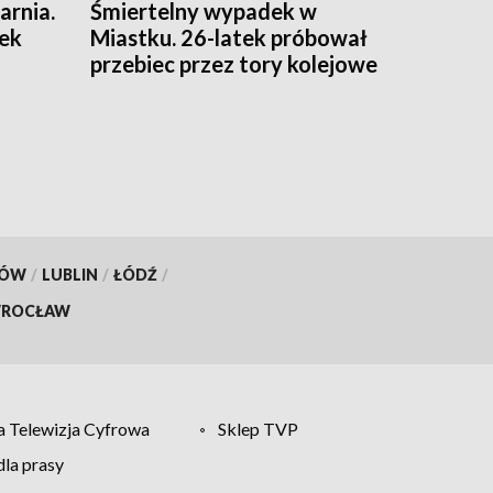
arnia.
Śmiertelny wypadek w
nek
Miastku. 26-latek próbował
przebiec przez tory kolejowe
KÓW
/
LUBLIN
/
ŁÓDŹ
/
ROCŁAW
 Telewizja Cyfrowa
Sklep TVP
la prasy