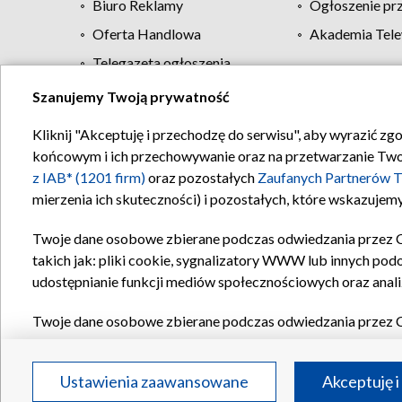
Biuro Reklamy
Ogłoszenie pr
Oferta Handlowa
Akademia Tele
Telegazeta ogłoszenia
Szanujemy Twoją prywatność
Regulamin TVP
Kliknij "Akceptuję i przechodzę do serwisu", aby wyrazić zg
końcowym i ich przechowywanie oraz na przetwarzanie Twoich
z IAB* (1201 firm)
oraz pozostałych
Zaufanych Partnerów T
mierzenia ich skuteczności) i pozostałych, które wskazujemy
Twoje dane osobowe zbierane podczas odwiedzania przez 
takich jak: pliki cookie, sygnalizatory WWW lub innych pod
udostępnianie funkcji mediów społecznościowych oraz anali
Twoje dane osobowe zbierane podczas odwiedzania przez 
plików cookie, informacje o Twoich wyszukiwaniach w serwi
Partnerów TVP
dla realizacji następujących celów i funkc
Ustawienia zaawansowane
Akceptuję i
reklam, tworzenia profilu spersonalizowanych reklam, tworz