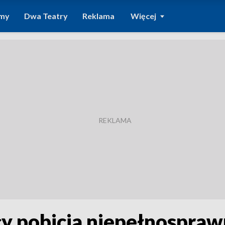
amy
Dwa Teatry
Reklama
Więcej
y pobicia niepełnospra