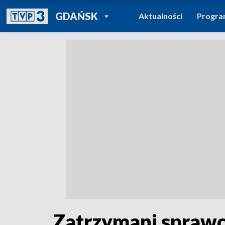
POWRÓT DO
GDAŃSK
Aktualności
Progr
TVP REGIONY
Zatrzymani sprawc