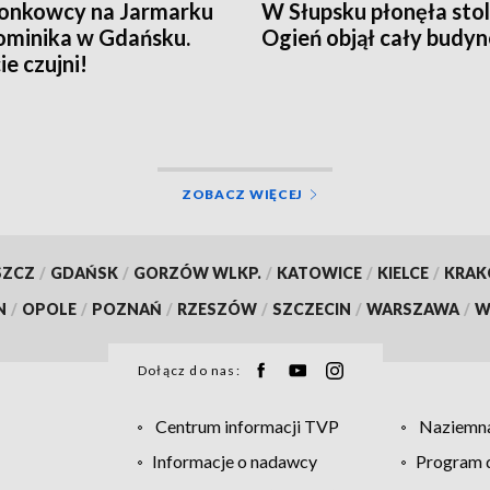
onkowcy na Jarmarku
W Słupsku płonęła stol
ominika w Gdańsku.
Ogień objął cały budy
ie czujni!
ZOBACZ WIĘCEJ
SZCZ
/
GDAŃSK
/
GORZÓW WLKP.
/
KATOWICE
/
KIELCE
/
KRA
N
/
OPOLE
/
POZNAŃ
/
RZESZÓW
/
SZCZECIN
/
WARSZAWA
/
W
Dołącz do nas:
Centrum informacji TVP
Naziemna
Informacje o nadawcy
Program d