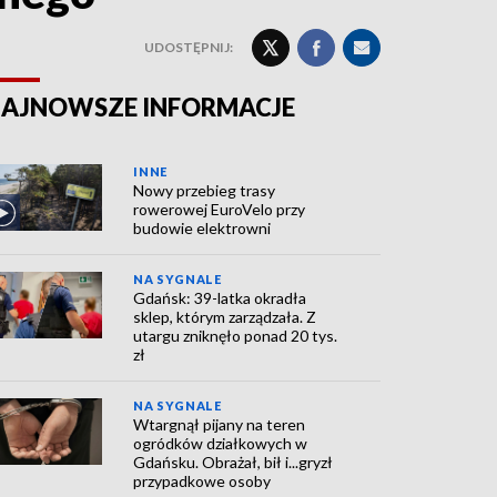
UDOSTĘPNIJ:
AJNOWSZE INFORMACJE
INNE
Nowy przebieg trasy
rowerowej EuroVelo przy
budowie elektrowni
NA SYGNALE
Gdańsk: 39-latka okradła
sklep, którym zarządzała. Z
utargu zniknęło ponad 20 tys.
zł
NA SYGNALE
Wtargnął pijany na teren
ogródków działkowych w
Gdańsku. Obrażał, bił i...gryzł
przypadkowe osoby