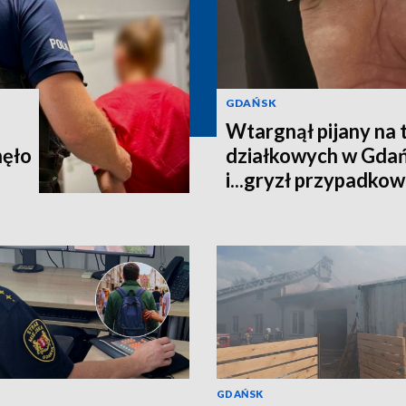
GDAŃSK
Wtargnął pijany na
nęło
działkowych w Gdańs
i...gryzł przypadko
GDAŃSK