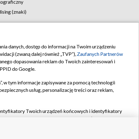
tograficzny
sing (znaki)
klamy
Kontakt
rania danych, dostęp do informacji na Twoim urządzeniu
idacji (zwaną dalej również „TVP”),
Zaufanych Partnerów
anego dopasowania reklam do Twoich zainteresowań i
a PPID do Google.
”, w tym informacje zapisywane za pomocą technologii
zpiecznych usług, personalizację treści oraz reklam,
identyfikatory Twoich urządzeń końcowych i identyfikatory
P,
Zaufanych Partnerów z IAB
oraz pozostałych
Zaufanych
 wyboru podstawowych reklam, wyboru spersonalizowanych
ch treści, pomiaru wydajności reklam, pomiaru wydajności