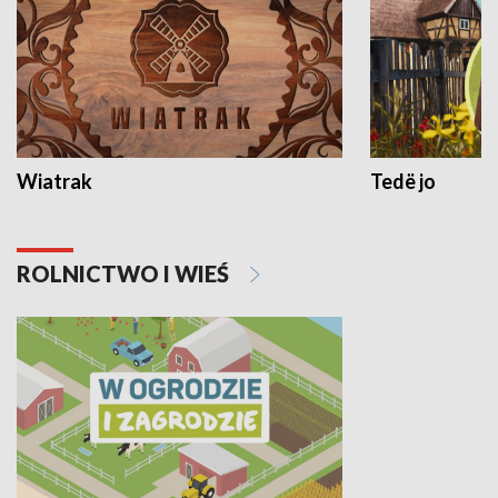
Wiatrak
Tedë jo
ROLNICTWO I WIEŚ