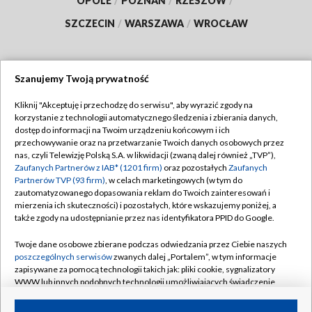
OPOLE
/
POZNAŃ
/
RZESZÓW
/
SZCZECIN
/
WARSZAWA
/
WROCŁAW
Szanujemy Twoją prywatność
Dołącz do nas:
Kliknij "Akceptuję i przechodzę do serwisu", aby wyrazić zgody na
korzystanie z technologii automatycznego śledzenia i zbierania danych,
TVP
dostęp do informacji na Twoim urządzeniu końcowym i ich
Abonament TVP
przechowywanie oraz na przetwarzanie Twoich danych osobowych przez
Regulamin TVP
nas, czyli Telewizję Polską S.A. w likwidacji (zwaną dalej również „TVP”),
Emisja w TVP
Zaufanych Partnerów z IAB* (1201 firm)
oraz pozostałych
Zaufanych
Polityka prywatności
Partnerów TVP (93 firm)
, w celach marketingowych (w tym do
Centrum informacji TVP
Moje zgody
zautomatyzowanego dopasowania reklam do Twoich zainteresowań i
mierzenia ich skuteczności) i pozostałych, które wskazujemy poniżej, a
Naziemna Telewizja Cyfrowa
Pomoc
także zgody na udostępnianie przez nas identyfikatora PPID do Google.
Sklep TVP
Biuro reklamy
Twoje dane osobowe zbierane podczas odwiedzania przez Ciebie naszych
Rada Programowa
poszczególnych serwisów
zwanych dalej „Portalem”, w tym informacje
Kontakt
zapisywane za pomocą technologii takich jak: pliki cookie, sygnalizatory
System NOS
WWW lub innych podobnych technologii umożliwiających świadczenie
dopasowanych i bezpiecznych usług, personalizację treści oraz reklam,
Informacje o nadawcy
Kanały
udostępnianie funkcji mediów społecznościowych oraz analizowanie