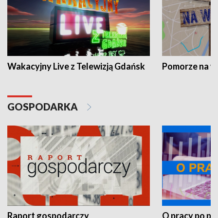
Wakacyjny Live z Telewizją Gdańsk
Pomorze na 
GOSPODARKA
Raport gospodarczy
O pracy po pr