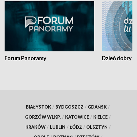
Forum Panoramy
Dzień dobry t
BIAŁYSTOK
/
BYDGOSZCZ
/
GDAŃSK
/
GORZÓW WLKP.
/
KATOWICE
/
KIELCE
/
KRAKÓW
/
LUBLIN
/
ŁÓDŹ
/
OLSZTYN
/