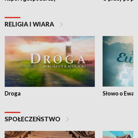
RELIGIA I WIARA
Droga
Słowo o Ewang
SPOŁECZEŃSTWO