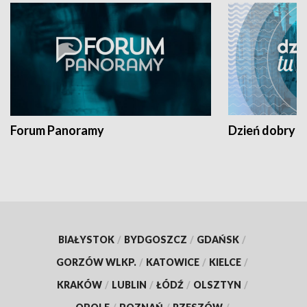
Forum Panoramy
Dzień dobry t
BIAŁYSTOK
/
BYDGOSZCZ
/
GDAŃSK
/
GORZÓW WLKP.
/
KATOWICE
/
KIELCE
/
KRAKÓW
/
LUBLIN
/
ŁÓDŹ
/
OLSZTYN
/