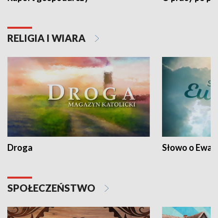
RELIGIA I WIARA
Droga
Słowo o Ewang
SPOŁECZEŃSTWO