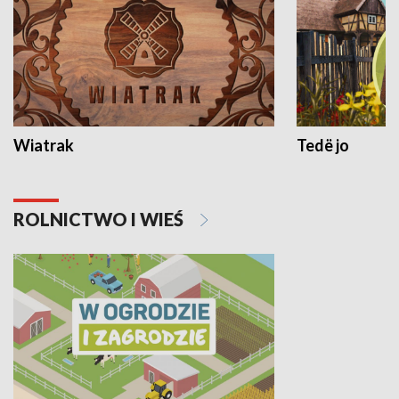
Wiatrak
Tedë jo
ROLNICTWO I WIEŚ