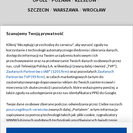
OPOLE
/
POZNAŃ
/
RZESZÓW
/
SZCZECIN
/
WARSZAWA
/
WROCŁAW
Szanujemy Twoją prywatność
Dołącz do nas:
Kliknij "Akceptuję i przechodzę do serwisu", aby wyrazić zgody na
korzystanie z technologii automatycznego śledzenia i zbierania danych,
TVP
dostęp do informacji na Twoim urządzeniu końcowym i ich
Abonament TVP
przechowywanie oraz na przetwarzanie Twoich danych osobowych przez
Regulamin TVP
nas, czyli Telewizję Polską S.A. w likwidacji (zwaną dalej również „TVP”),
Emisja w TVP
Zaufanych Partnerów z IAB* (1201 firm)
oraz pozostałych
Zaufanych
Polityka prywatności
Partnerów TVP (93 firm)
, w celach marketingowych (w tym do
Centrum informacji TVP
Moje zgody
zautomatyzowanego dopasowania reklam do Twoich zainteresowań i
mierzenia ich skuteczności) i pozostałych, które wskazujemy poniżej, a
Naziemna Telewizja Cyfrowa
Pomoc
także zgody na udostępnianie przez nas identyfikatora PPID do Google.
Sklep TVP
Biuro reklamy
Twoje dane osobowe zbierane podczas odwiedzania przez Ciebie naszych
Rada Programowa
poszczególnych serwisów
zwanych dalej „Portalem”, w tym informacje
Kontakt
zapisywane za pomocą technologii takich jak: pliki cookie, sygnalizatory
System NOS
WWW lub innych podobnych technologii umożliwiających świadczenie
dopasowanych i bezpiecznych usług, personalizację treści oraz reklam,
Informacje o nadawcy
Kanały
udostępnianie funkcji mediów społecznościowych oraz analizowanie