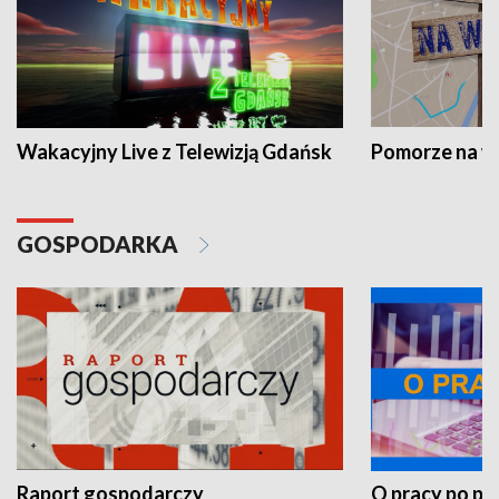
Wakacyjny Live z Telewizją Gdańsk
Pomorze na 
GOSPODARKA
Raport gospodarczy
O pracy po pr