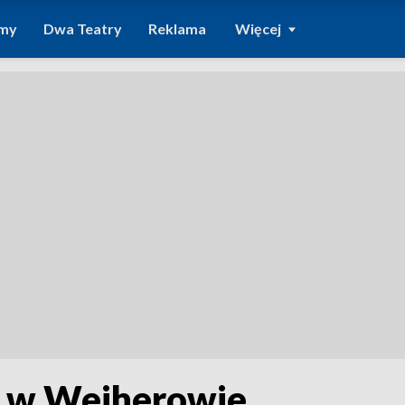
amy
Dwa Teatry
Reklama
Więcej
ą w Wejherowie