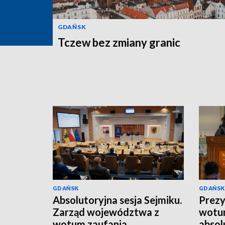
GDAŃSK
Tczew bez zmiany granic
GDAŃSK
GDAŃSK
Absolutoryjna sesja Sejmiku.
Prezy
Zarząd województwa z
wotum
wotum zaufania
absol