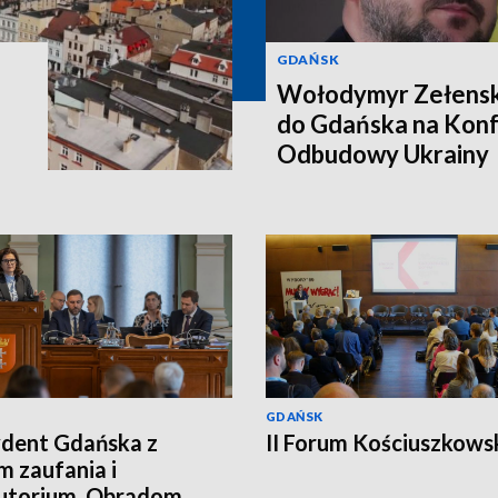
GDAŃSK
Wołodymyr Zełenski
do Gdańska na Konf
Odbudowy Ukrainy
GDAŃSK
dent Gdańska z
II Forum Kościuszkows
 zaufania i
utorium. Obradom