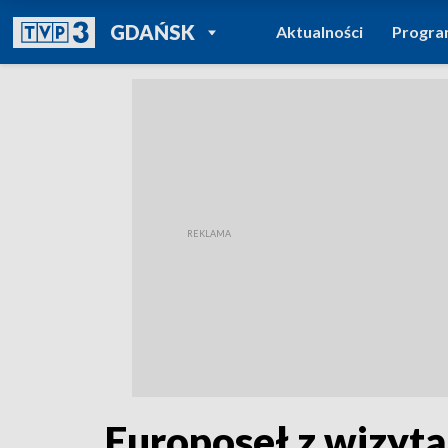
POWRÓT DO
GDAŃSK
Aktualności
Progr
TVP REGIONY
Europoseł z wizyt