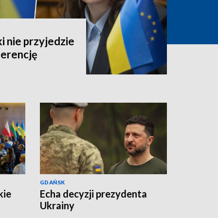
 nie przyjedzie
erencję
GDAŃSK
kie
Echa decyzji prezydenta
Ukrainy