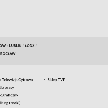
KÓW
/
LUBLIN
/
ŁÓDŹ
/
ROCŁAW
 Telewizja Cyfrowa
Sklep TVP
la prasy
tograficzny
sing (znaki)