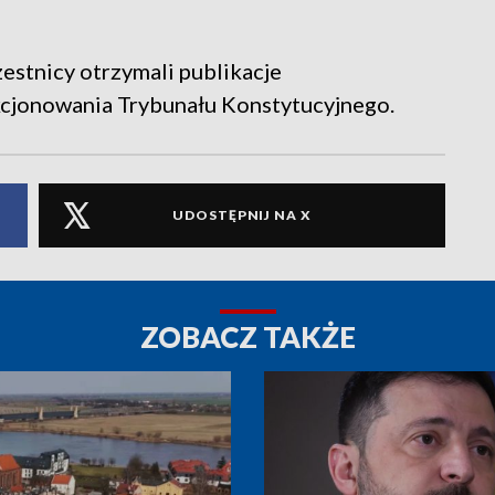
estnicy otrzymali publikacje
nkcjonowania Trybunału Konstytucyjnego.
UDOSTĘPNIJ NA X
ZOBACZ TAKŻE