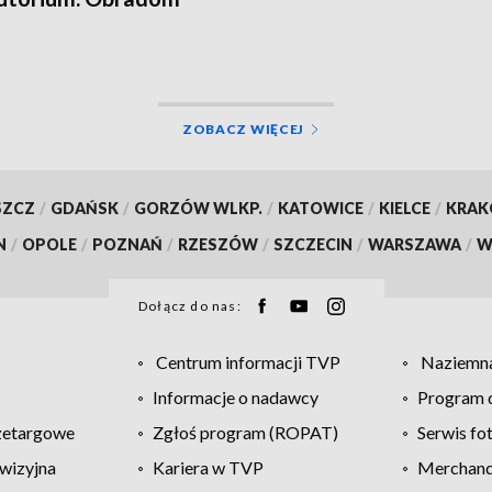
zyszyły protesty
ZOBACZ WIĘCEJ
SZCZ
/
GDAŃSK
/
GORZÓW WLKP.
/
KATOWICE
/
KIELCE
/
KRA
N
/
OPOLE
/
POZNAŃ
/
RZESZÓW
/
SZCZECIN
/
WARSZAWA
/
W
Dołącz do nas:
Centrum informacji TVP
Naziemna
Informacje o nadawcy
Program d
zetargowe
Zgłoś program (ROPAT)
Serwis fo
wizyjna
Kariera w TVP
Merchandi