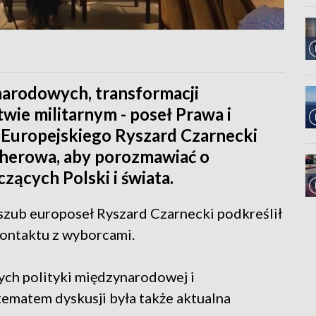
arodowych, transformacji
wie militarnym - poseł Prawa i
 Europejskiego Ryszard Czarnecki
jherowa, aby porozmawiać o
zących Polski i świata.
szub europoseł Ryszard Czarnecki podkreślił
ontaktu z wyborcami.
ch polityki międzynarodowej i
ematem dyskusji była także aktualna