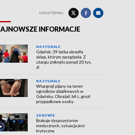
UDOSTĘPNIJ:
AJNOWSZE INFORMACJE
NA SYGNALE
Gdańsk: 39-latka okradła
sklep, którym zarządzała. Z
utargu zniknęło ponad 20 tys.
zł
NA SYGNALE
Wtargnął pijany na teren
ogródków działkowych w
Gdańsku. Obrażał, bił i...gryzł
przypadkowe osoby
ZDROWIE
Brakuje dyspozytorów
medycznych, sytuacja jest
krytyczna