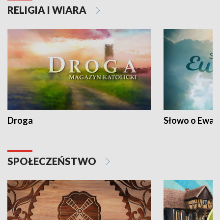
RELIGIA I WIARA
Droga
Słowo o Ewang
SPOŁECZEŃSTWO