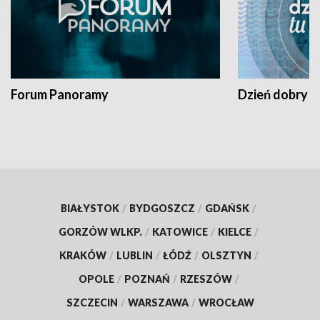
Forum Panoramy
Dzień dobry t
BIAŁYSTOK
/
BYDGOSZCZ
/
GDAŃSK
/
GORZÓW WLKP.
/
KATOWICE
/
KIELCE
/
KRAKÓW
/
LUBLIN
/
ŁÓDŹ
/
OLSZTYN
/
OPOLE
/
POZNAŃ
/
RZESZÓW
/
SZCZECIN
/
WARSZAWA
/
WROCŁAW