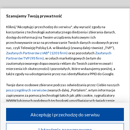
Szanujemy Twoją prywatność
Dołącz do nas:
Kliknij "Akceptuję i przechodzę do serwisu", aby wyrazić zgody na
korzystanie z technologii automatycznego śledzenia i zbierania danych,
TVP
dostęp do informacji na Twoim urządzeniu końcowym i ich
Abonament TVP
przechowywanie oraz na przetwarzanie Twoich danych osobowych przez
Regulamin TVP
nas, czyli Telewizję Polską S.A. w likwidacji (zwaną dalej również „TVP”),
Emisja w TVP
Zaufanych Partnerów z IAB* (1201 firm)
oraz pozostałych
Zaufanych
Polityka prywatności
Partnerów TVP (93 firm)
, w celach marketingowych (w tym do
Centrum informacji TVP
Moje zgody
zautomatyzowanego dopasowania reklam do Twoich zainteresowań i
mierzenia ich skuteczności) i pozostałych, które wskazujemy poniżej, a
Naziemna Telewizja Cyfrowa
Pomoc
także zgody na udostępnianie przez nas identyfikatora PPID do Google.
Sklep TVP
Biuro reklamy
Twoje dane osobowe zbierane podczas odwiedzania przez Ciebie naszych
Rada Programowa
poszczególnych serwisów
zwanych dalej „Portalem”, w tym informacje
Kontakt
zapisywane za pomocą technologii takich jak: pliki cookie, sygnalizatory
System NOS
WWW lub innych podobnych technologii umożliwiających świadczenie
dopasowanych i bezpiecznych usług, personalizację treści oraz reklam,
Informacje o nadawcy
Kanały
udostępnianie funkcji mediów społecznościowych oraz analizowanie
Akceptuję i przechodzę do serwisu
ruchu w Internecie.
Program dla prasy
©2026 Telewizja Polska S.A. w likwidacji
Biuro Reklamy
Twoje dane osobowe zbierane podczas odwiedzania przez Ciebie
Ustawienia zaawansowane