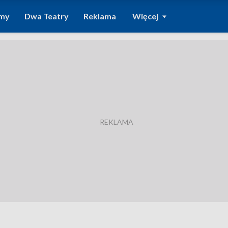
amy
Dwa Teatry
Reklama
Więcej