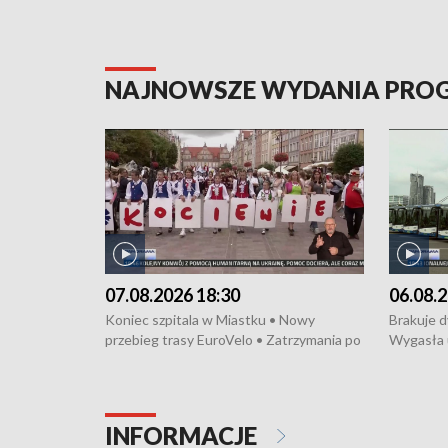
NAJNOWSZE WYDANIA PR
07.08.2026 18:30
06.08.2
Koniec szpitala w Miastku • Nowy
Brakuje 
przebieg trasy EuroVelo • Zatrzymania po
Wygasła 
bójce w Kościerzynie • Mieszkańcy
Miastku 
protestują przeciwko budowie trasy
Przeładu
tramwajowej • Kolejne konwoje
wiatrowej
humanitarne z Trójmiasta na Ukrainę •
Niebezpie
INFORMACJE
Święto Kociewia na Jarmarku św.
Dziewięć 