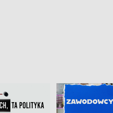
kardiologiczny dla Puckiego Szpitala
Pomorzu znów rekordowe upały