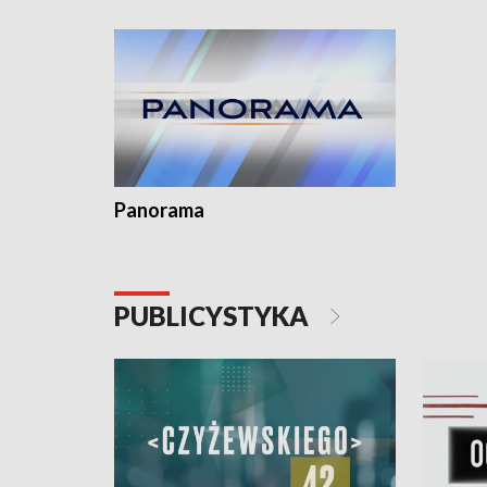
Dominika • Gdynia z lat 30. w
fotoplastikonie
Panorama
PUBLICYSTYKA