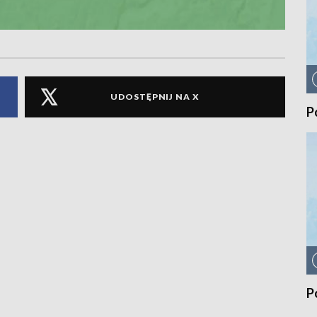
UDOSTĘPNIJ NA X
P
P