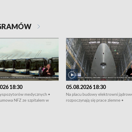
OGRAMÓW
026 18:30
05.08.2026 18:30
dyspozytorów medycznych •
Na placu budowy elektrowni jądrow
umowa NFZ ze szpitalem w
rozpoczynają się prace ziemne •
• Otwarto Morski Terminal
Podpisano umowę na budowę obwo
nkowy • Budowa morskiej farmy
Starogardu Gdańskiego • Za kilka dn
 • Korki na gdańskich Stogach •
wodowanie ORP „Wicher” • 18 mili
czne zachowania na torach •
złotych na inwestycje w szkołach w
nowych „trajtków” dla Gdyni
i Wejherowie • Nowy sprzęt