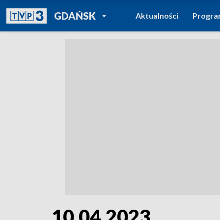
POWRÓT DO
GDAŃSK
Aktualności
Progr
TVP REGIONY
10.04.2023