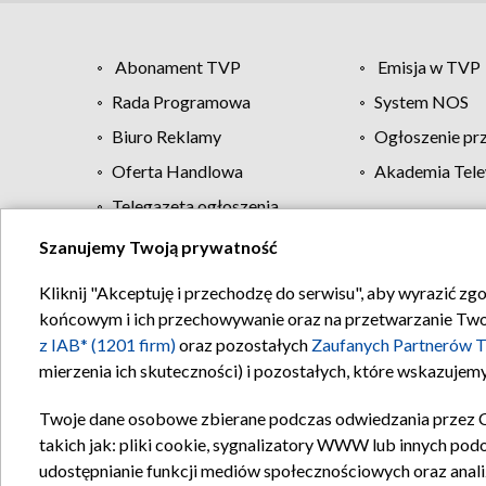
Abonament TVP
Emisja w TVP
Rada Programowa
System NOS
Biuro Reklamy
Ogłoszenie pr
Oferta Handlowa
Akademia Tele
Telegazeta ogłoszenia
Szanujemy Twoją prywatność
Regulamin TVP
Kliknij "Akceptuję i przechodzę do serwisu", aby wyrazić zg
końcowym i ich przechowywanie oraz na przetwarzanie Twoich
z IAB* (1201 firm)
oraz pozostałych
Zaufanych Partnerów T
mierzenia ich skuteczności) i pozostałych, które wskazujemy
Twoje dane osobowe zbierane podczas odwiedzania przez 
takich jak: pliki cookie, sygnalizatory WWW lub innych pod
udostępnianie funkcji mediów społecznościowych oraz anali