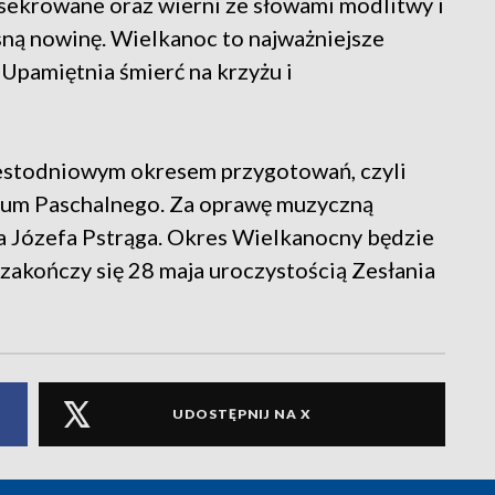
sekrowane oraz wierni ze słowami modlitwy i
sną nowinę. Wielkanoc to najważniejsze
Upamiętnia śmierć na krzyżu i
estodniowym okresem przygotowań, czyli
uum Paschalnego. Za oprawę muzyczną
ra Józefa Pstrąga. Okres Wielkanocny będzie
zakończy się 28 maja uroczystością Zesłania
UDOSTĘPNIJ NA X