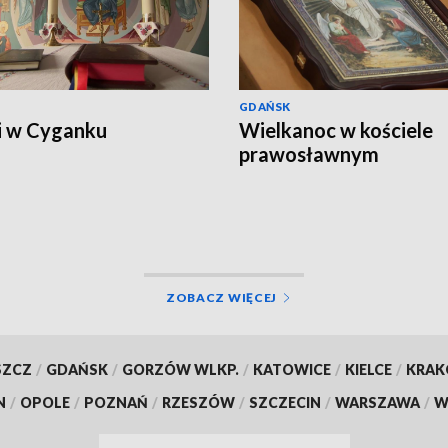
GDAŃSK
i w Cyganku
Wielkanoc w kościele
prawosławnym
ZOBACZ WIĘCEJ
SZCZ
/
GDAŃSK
/
GORZÓW WLKP.
/
KATOWICE
/
KIELCE
/
KRA
N
/
OPOLE
/
POZNAŃ
/
RZESZÓW
/
SZCZECIN
/
WARSZAWA
/
W