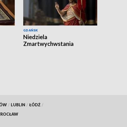
GDAŃSK
Niedziela
Zmartwychwstania
KÓW
/
LUBLIN
/
ŁÓDŹ
/
ROCŁAW