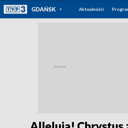
POWRÓT DO
GDAŃSK
Aktualności
Progr
TVP REGIONY
Alleluja! Chrystu