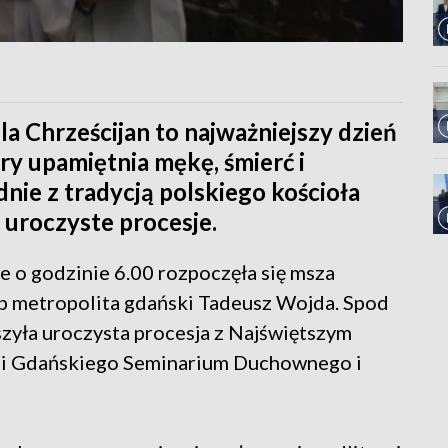
a Chrześcijan to najważniejszy dzień
ry upamiętnia mękę, śmierć i
ie z tradycją polskiego kościoła
uroczyste procesje.
e o godzinie 6.00 rozpoczęła się msza
bp metropolita gdański Tadeusz Wojda. Spod
yła uroczysta procesja z Najświętszym
mi Gdańskiego Seminarium Duchownego i