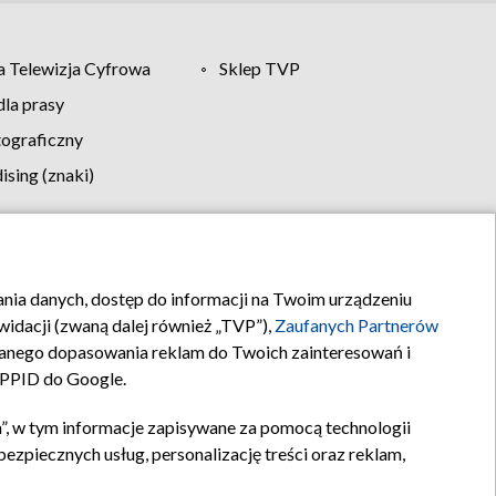
 Telewizja Cyfrowa
Sklep TVP
la prasy
tograficzny
sing (znaki)
klamy
Kontakt
rania danych, dostęp do informacji na Twoim urządzeniu
idacji (zwaną dalej również „TVP”),
Zaufanych Partnerów
anego dopasowania reklam do Twoich zainteresowań i
a PPID do Google.
”, w tym informacje zapisywane za pomocą technologii
zpiecznych usług, personalizację treści oraz reklam,