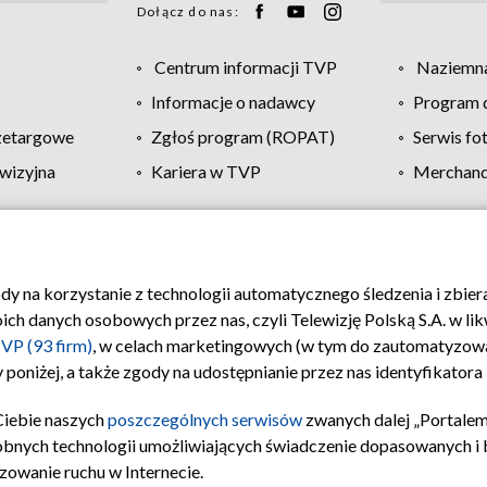
Dołącz do nas:
Centrum informacji TVP
Naziemna
Informacje o nadawcy
Program d
zetargowe
Zgłoś program (ROPAT)
Serwis fo
wizyjna
Kariera w TVP
Merchandi
Polityka prywatności
Moje zgody
Pomoc
Biuro re
ody na korzystanie z technologii automatycznego śledzenia i zbie
 danych osobowych przez nas, czyli Telewizję Polską S.A. w likw
VP (93 firm)
, w celach marketingowych (w tym do zautomatyzow
 poniżej, a także zgody na udostępnianie przez nas identyfikator
Ciebie naszych
poszczególnych serwisów
zwanych dalej „Portalem
obnych technologii umożliwiających świadczenie dopasowanych i be
zowanie ruchu w Internecie.