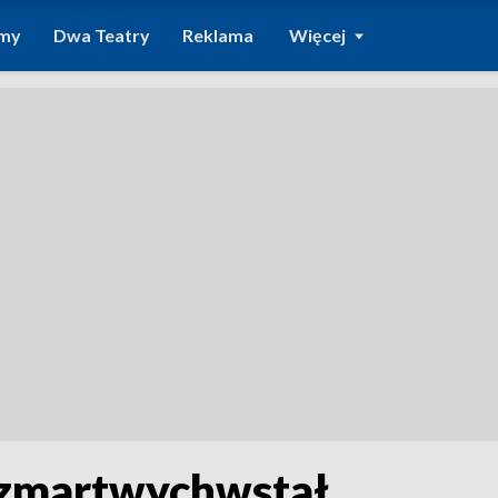
amy
Dwa Teatry
Reklama
Więcej
s zmartwychwstał