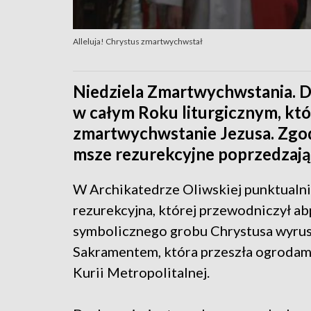
Alleluja! Chrystus zmartwychwstał
Niedziela Zmartwychwstania. Dl
w całym Roku liturgicznym, któ
zmartwychwstanie Jezusa. Zgodn
msze rezurekcyjne poprzedzają 
W Archikatedrze Oliwskiej punktualni
rezurekcyjna, której przewodniczył a
symbolicznego grobu Chrystusa wyrusz
Sakramentem, która przeszła ogroda
Kurii Metropolitalnej.