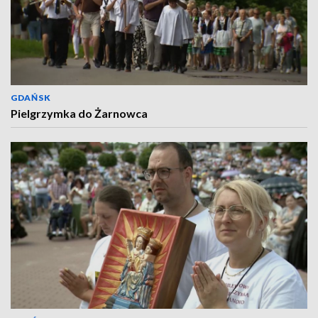
GDAŃSK
Pielgrzymka do Żarnowca