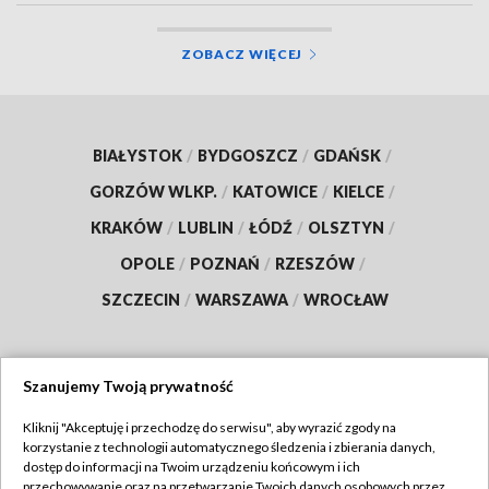
ZOBACZ WIĘCEJ
BIAŁYSTOK
/
BYDGOSZCZ
/
GDAŃSK
/
GORZÓW WLKP.
/
KATOWICE
/
KIELCE
/
KRAKÓW
/
LUBLIN
/
ŁÓDŹ
/
OLSZTYN
/
OPOLE
/
POZNAŃ
/
RZESZÓW
/
SZCZECIN
/
WARSZAWA
/
WROCŁAW
Szanujemy Twoją prywatność
Dołącz do nas:
Kliknij "Akceptuję i przechodzę do serwisu", aby wyrazić zgody na
korzystanie z technologii automatycznego śledzenia i zbierania danych,
TVP
dostęp do informacji na Twoim urządzeniu końcowym i ich
Abonament TVP
przechowywanie oraz na przetwarzanie Twoich danych osobowych przez