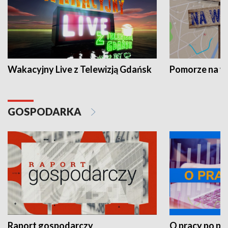
Wakacyjny Live z Telewizją Gdańsk
Pomorze na 
GOSPODARKA
Raport gospodarczy
O pracy po pr