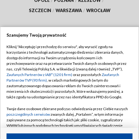
OPOLE
/
POZNAŃ
/
RZESZÓW
/
SZCZECIN
/
WARSZAWA
/
WROCŁAW
Szanujemy Twoją prywatność
Dołącz do nas:
Kliknij "Akceptuję i przechodzę do serwisu", aby wyrazić zgody na
korzystanie z technologii automatycznego śledzenia i zbierania danych,
TVP
dostęp do informacji na Twoim urządzeniu końcowym i ich
Abonament TVP
przechowywanie oraz na przetwarzanie Twoich danych osobowych przez
Regulamin TVP
nas, czyli Telewizję Polską S.A. w likwidacji (zwaną dalej również „TVP”),
Emisja w TVP
Zaufanych Partnerów z IAB* (1201 firm)
oraz pozostałych
Zaufanych
Polityka prywatności
Partnerów TVP (93 firm)
, w celach marketingowych (w tym do
Centrum informacji TVP
Moje zgody
zautomatyzowanego dopasowania reklam do Twoich zainteresowań i
mierzenia ich skuteczności) i pozostałych, które wskazujemy poniżej, a
Naziemna Telewizja Cyfrowa
Pomoc
także zgody na udostępnianie przez nas identyfikatora PPID do Google.
Sklep TVP
Biuro reklamy
Twoje dane osobowe zbierane podczas odwiedzania przez Ciebie naszych
Rada Programowa
poszczególnych serwisów
zwanych dalej „Portalem”, w tym informacje
Kontakt
zapisywane za pomocą technologii takich jak: pliki cookie, sygnalizatory
System NOS
WWW lub innych podobnych technologii umożliwiających świadczenie
dopasowanych i bezpiecznych usług, personalizację treści oraz reklam,
Informacje o nadawcy
Kanały
udostępnianie funkcji mediów społecznościowych oraz analizowanie