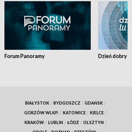
Forum Panoramy
Dzień dobry t
BIAŁYSTOK
/
BYDGOSZCZ
/
GDAŃSK
/
GORZÓW WLKP.
/
KATOWICE
/
KIELCE
/
KRAKÓW
/
LUBLIN
/
ŁÓDŹ
/
OLSZTYN
/