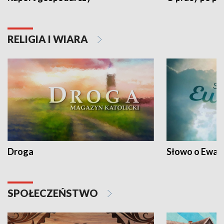
RELIGIA I WIARA
Droga
Słowo o Ewang
SPOŁECZEŃSTWO