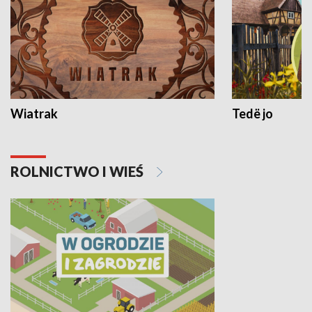
Wiatrak
Tedë jo
ROLNICTWO I WIEŚ