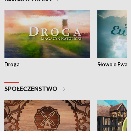
Droga
Słowo o Ewang
SPOŁECZEŃSTWO