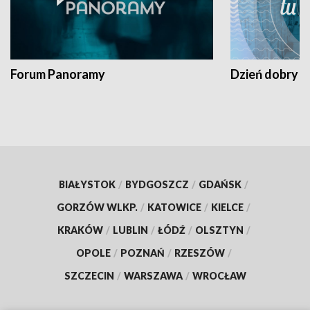
Forum Panoramy
Dzień dobry t
BIAŁYSTOK
/
BYDGOSZCZ
/
GDAŃSK
/
GORZÓW WLKP.
/
KATOWICE
/
KIELCE
/
KRAKÓW
/
LUBLIN
/
ŁÓDŹ
/
OLSZTYN
/
OPOLE
/
POZNAŃ
/
RZESZÓW
/
SZCZECIN
/
WARSZAWA
/
WROCŁAW