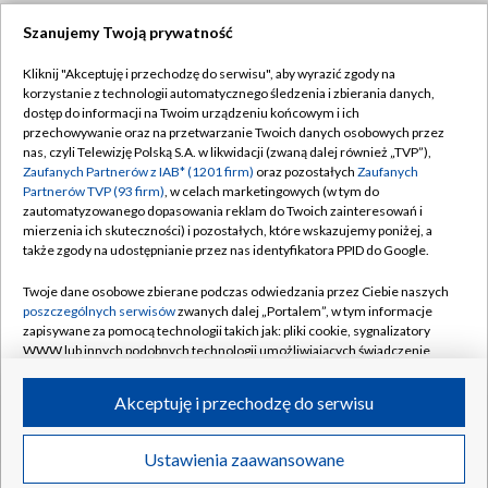
Szanujemy Twoją prywatność
Dołącz do nas:
Kliknij "Akceptuję i przechodzę do serwisu", aby wyrazić zgody na
korzystanie z technologii automatycznego śledzenia i zbierania danych,
TVP
dostęp do informacji na Twoim urządzeniu końcowym i ich
Abonament TVP
przechowywanie oraz na przetwarzanie Twoich danych osobowych przez
Regulamin TVP
nas, czyli Telewizję Polską S.A. w likwidacji (zwaną dalej również „TVP”),
Emisja w TVP
Zaufanych Partnerów z IAB* (1201 firm)
oraz pozostałych
Zaufanych
Polityka prywatności
Partnerów TVP (93 firm)
, w celach marketingowych (w tym do
Centrum informacji TVP
Moje zgody
zautomatyzowanego dopasowania reklam do Twoich zainteresowań i
mierzenia ich skuteczności) i pozostałych, które wskazujemy poniżej, a
Naziemna Telewizja Cyfrowa
Pomoc
także zgody na udostępnianie przez nas identyfikatora PPID do Google.
Sklep TVP
Biuro reklamy
Twoje dane osobowe zbierane podczas odwiedzania przez Ciebie naszych
Rada Programowa
poszczególnych serwisów
zwanych dalej „Portalem”, w tym informacje
Kontakt
zapisywane za pomocą technologii takich jak: pliki cookie, sygnalizatory
System NOS
WWW lub innych podobnych technologii umożliwiających świadczenie
dopasowanych i bezpiecznych usług, personalizację treści oraz reklam,
Informacje o nadawcy
Kanały
udostępnianie funkcji mediów społecznościowych oraz analizowanie
Akceptuję i przechodzę do serwisu
ruchu w Internecie.
Program dla prasy
©2026 Telewizja Polska S.A. w likwidacji
Biuro Reklamy
Twoje dane osobowe zbierane podczas odwiedzania przez Ciebie
Ustawienia zaawansowane
poszczególnych serwisów
na Portalu, takie jak adresy IP, identyfikatory
Ogłoszenie przetargowe