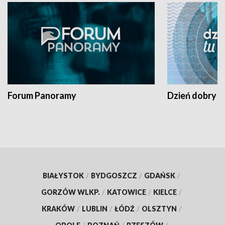
Forum Panoramy
Dzień dobry t
BIAŁYSTOK
/
BYDGOSZCZ
/
GDAŃSK
/
GORZÓW WLKP.
/
KATOWICE
/
KIELCE
/
KRAKÓW
/
LUBLIN
/
ŁÓDŹ
/
OLSZTYN
/