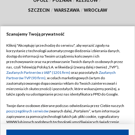
OPOLE
/
POZNAŃ
/
RZESZÓW
/
SZCZECIN
/
WARSZAWA
/
WROCŁAW
Szanujemy Twoją prywatność
Dołącz do nas:
Kliknij "Akceptuję i przechodzę do serwisu", aby wyrazić zgody na
korzystanie z technologii automatycznego śledzenia i zbierania danych,
TVP
dostęp do informacji na Twoim urządzeniu końcowym i ich
Abonament TVP
przechowywanie oraz na przetwarzanie Twoich danych osobowych przez
Regulamin TVP
nas, czyli Telewizję Polską S.A. w likwidacji (zwaną dalej również „TVP”),
Emisja w TVP
Zaufanych Partnerów z IAB* (1201 firm)
oraz pozostałych
Zaufanych
Polityka prywatności
Partnerów TVP (93 firm)
, w celach marketingowych (w tym do
Centrum informacji TVP
Moje zgody
zautomatyzowanego dopasowania reklam do Twoich zainteresowań i
mierzenia ich skuteczności) i pozostałych, które wskazujemy poniżej, a
Naziemna Telewizja Cyfrowa
Pomoc
także zgody na udostępnianie przez nas identyfikatora PPID do Google.
Sklep TVP
Biuro reklamy
Twoje dane osobowe zbierane podczas odwiedzania przez Ciebie naszych
Rada Programowa
poszczególnych serwisów
zwanych dalej „Portalem”, w tym informacje
Kontakt
zapisywane za pomocą technologii takich jak: pliki cookie, sygnalizatory
System NOS
WWW lub innych podobnych technologii umożliwiających świadczenie
dopasowanych i bezpiecznych usług, personalizację treści oraz reklam,
Informacje o nadawcy
Kanały
udostępnianie funkcji mediów społecznościowych oraz analizowanie