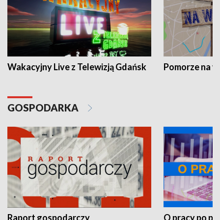
Wakacyjny Live z Telewizją Gdańsk
Pomorze na 
GOSPODARKA
Raport gospodarczy
O pracy po pr