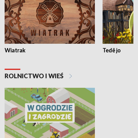
Wiatrak
Tedë jo
ROLNICTWO I WIEŚ