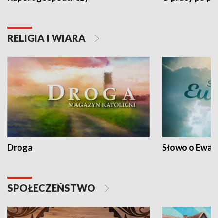
RELIGIA I WIARA
Droga
Słowo o Ewang
SPOŁECZEŃSTWO