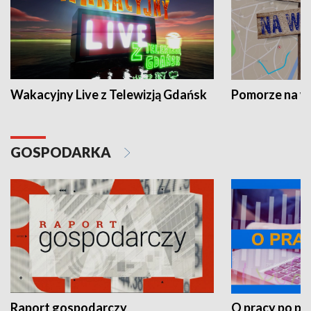
Wakacyjny Live z Telewizją Gdańsk
Pomorze na 
GOSPODARKA
Raport gospodarczy
O pracy po pr