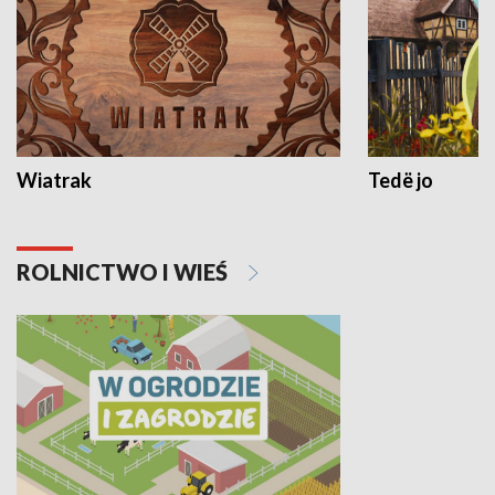
Wiatrak
Tedë jo
ROLNICTWO I WIEŚ