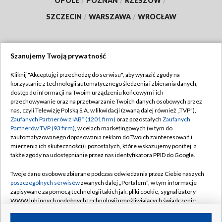
OPOLE
/
POZNAŃ
/
RZESZÓW
/
SZCZECIN
/
WARSZAWA
/
WROCŁAW
Szanujemy Twoją prywatność
Dołącz do nas:
Kliknij "Akceptuję i przechodzę do serwisu", aby wyrazić zgody na
korzystanie z technologii automatycznego śledzenia i zbierania danych,
TVP
dostęp do informacji na Twoim urządzeniu końcowym i ich
Abonament TVP
przechowywanie oraz na przetwarzanie Twoich danych osobowych przez
Regulamin TVP
nas, czyli Telewizję Polską S.A. w likwidacji (zwaną dalej również „TVP”),
Emisja w TVP
Zaufanych Partnerów z IAB* (1201 firm)
oraz pozostałych
Zaufanych
Polityka prywatności
Partnerów TVP (93 firm)
, w celach marketingowych (w tym do
Centrum informacji TVP
Moje zgody
zautomatyzowanego dopasowania reklam do Twoich zainteresowań i
mierzenia ich skuteczności) i pozostałych, które wskazujemy poniżej, a
Naziemna Telewizja Cyfrowa
Pomoc
także zgody na udostępnianie przez nas identyfikatora PPID do Google.
Sklep TVP
Biuro reklamy
Twoje dane osobowe zbierane podczas odwiedzania przez Ciebie naszych
Rada Programowa
poszczególnych serwisów
zwanych dalej „Portalem”, w tym informacje
Kontakt
zapisywane za pomocą technologii takich jak: pliki cookie, sygnalizatory
System NOS
WWW lub innych podobnych technologii umożliwiających świadczenie
dopasowanych i bezpiecznych usług, personalizację treści oraz reklam,
Informacje o nadawcy
Kanały
udostępnianie funkcji mediów społecznościowych oraz analizowanie