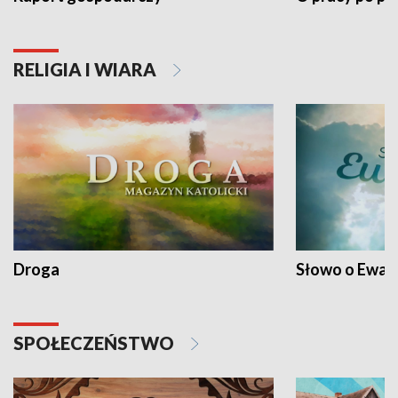
RELIGIA I WIARA
Droga
Słowo o Ewang
SPOŁECZEŃSTWO