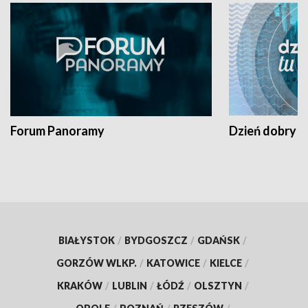
Forum Panoramy
Dzień dobry t
BIAŁYSTOK
/
BYDGOSZCZ
/
GDAŃSK
/
GORZÓW WLKP.
/
KATOWICE
/
KIELCE
/
KRAKÓW
/
LUBLIN
/
ŁÓDŹ
/
OLSZTYN
/