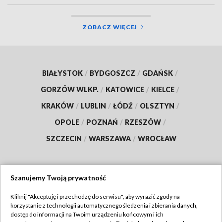
ZOBACZ WIĘCEJ
BIAŁYSTOK
/
BYDGOSZCZ
/
GDAŃSK
/
GORZÓW WLKP.
/
KATOWICE
/
KIELCE
/
KRAKÓW
/
LUBLIN
/
ŁÓDŹ
/
OLSZTYN
/
OPOLE
/
POZNAŃ
/
RZESZÓW
/
SZCZECIN
/
WARSZAWA
/
WROCŁAW
Szanujemy Twoją prywatność
Dołącz do nas:
Kliknij "Akceptuję i przechodzę do serwisu", aby wyrazić zgody na
korzystanie z technologii automatycznego śledzenia i zbierania danych,
TVP
dostęp do informacji na Twoim urządzeniu końcowym i ich