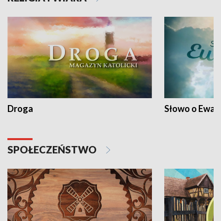
Droga
Słowo o Ewang
SPOŁECZEŃSTWO