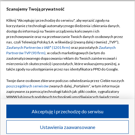
Szanujemy Twoją prywatność
Dołącz do nas:
Kliknij "Akceptuję i przechodzę do serwisu", aby wyrazić zgody na
korzystanie z technologii automatycznego śledzenia i zbierania danych,
TVP
dostęp do informacji na Twoim urządzeniu końcowym i ich
Abonament TVP
przechowywanie oraz na przetwarzanie Twoich danych osobowych przez
Regulamin TVP
nas, czyli Telewizję Polską S.A. w likwidacji (zwaną dalej również „TVP”),
Emisja w TVP
Zaufanych Partnerów z IAB* (1201 firm)
oraz pozostałych
Zaufanych
Polityka prywatności
Partnerów TVP (93 firm)
, w celach marketingowych (w tym do
Centrum informacji TVP
Moje zgody
zautomatyzowanego dopasowania reklam do Twoich zainteresowań i
mierzenia ich skuteczności) i pozostałych, które wskazujemy poniżej, a
Naziemna Telewizja Cyfrowa
Pomoc
także zgody na udostępnianie przez nas identyfikatora PPID do Google.
Sklep TVP
Biuro reklamy
Twoje dane osobowe zbierane podczas odwiedzania przez Ciebie naszych
Rada Programowa
poszczególnych serwisów
zwanych dalej „Portalem”, w tym informacje
Kontakt
zapisywane za pomocą technologii takich jak: pliki cookie, sygnalizatory
System NOS
WWW lub innych podobnych technologii umożliwiających świadczenie
dopasowanych i bezpiecznych usług, personalizację treści oraz reklam,
Informacje o nadawcy
Kanały
udostępnianie funkcji mediów społecznościowych oraz analizowanie
Akceptuję i przechodzę do serwisu
ruchu w Internecie.
Program dla prasy
©2026 Telewizja Polska S.A. w likwidacji
Biuro Reklamy
Twoje dane osobowe zbierane podczas odwiedzania przez Ciebie
Ustawienia zaawansowane
poszczególnych serwisów
na Portalu, takie jak adresy IP, identyfikatory
Ogłoszenie przetargowe