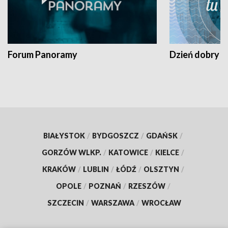
Forum Panoramy
Dzień dobry t
BIAŁYSTOK
/
BYDGOSZCZ
/
GDAŃSK
/
GORZÓW WLKP.
/
KATOWICE
/
KIELCE
/
KRAKÓW
/
LUBLIN
/
ŁÓDŹ
/
OLSZTYN
/
OPOLE
/
POZNAŃ
/
RZESZÓW
/
SZCZECIN
/
WARSZAWA
/
WROCŁAW