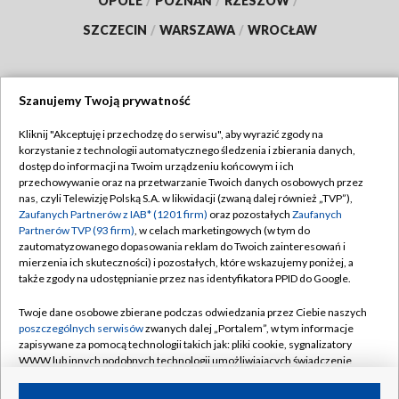
OPOLE
/
POZNAŃ
/
RZESZÓW
/
SZCZECIN
/
WARSZAWA
/
WROCŁAW
Szanujemy Twoją prywatność
Dołącz do nas:
Kliknij "Akceptuję i przechodzę do serwisu", aby wyrazić zgody na
korzystanie z technologii automatycznego śledzenia i zbierania danych,
TVP
dostęp do informacji na Twoim urządzeniu końcowym i ich
Abonament TVP
przechowywanie oraz na przetwarzanie Twoich danych osobowych przez
Regulamin TVP
nas, czyli Telewizję Polską S.A. w likwidacji (zwaną dalej również „TVP”),
Emisja w TVP
Zaufanych Partnerów z IAB* (1201 firm)
oraz pozostałych
Zaufanych
Polityka prywatności
Partnerów TVP (93 firm)
, w celach marketingowych (w tym do
Centrum informacji TVP
Moje zgody
zautomatyzowanego dopasowania reklam do Twoich zainteresowań i
mierzenia ich skuteczności) i pozostałych, które wskazujemy poniżej, a
Naziemna Telewizja Cyfrowa
Pomoc
także zgody na udostępnianie przez nas identyfikatora PPID do Google.
Sklep TVP
Biuro reklamy
Twoje dane osobowe zbierane podczas odwiedzania przez Ciebie naszych
Rada Programowa
poszczególnych serwisów
zwanych dalej „Portalem”, w tym informacje
Kontakt
zapisywane za pomocą technologii takich jak: pliki cookie, sygnalizatory
System NOS
WWW lub innych podobnych technologii umożliwiających świadczenie
dopasowanych i bezpiecznych usług, personalizację treści oraz reklam,
Informacje o nadawcy
Kanały
udostępnianie funkcji mediów społecznościowych oraz analizowanie