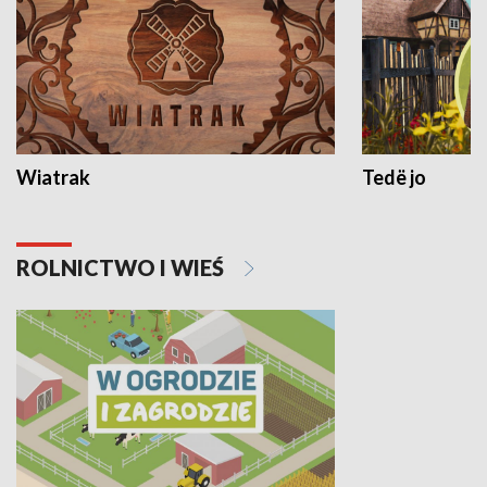
Wiatrak
Tedë jo
ROLNICTWO I WIEŚ