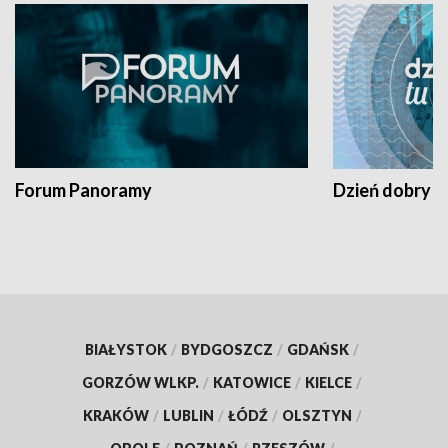
Forum Panoramy
Dzień dobry t
BIAŁYSTOK
/
BYDGOSZCZ
/
GDAŃSK
/
GORZÓW WLKP.
/
KATOWICE
/
KIELCE
/
KRAKÓW
/
LUBLIN
/
ŁÓDŹ
/
OLSZTYN
/