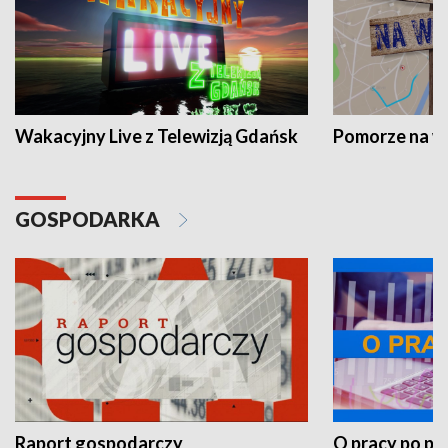
Wakacyjny Live z Telewizją Gdańsk
Pomorze na 
GOSPODARKA
Raport gospodarczy
O pracy po pr