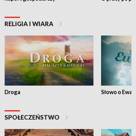
RELIGIA I WIARA
Droga
Słowo o Ewang
SPOŁECZEŃSTWO