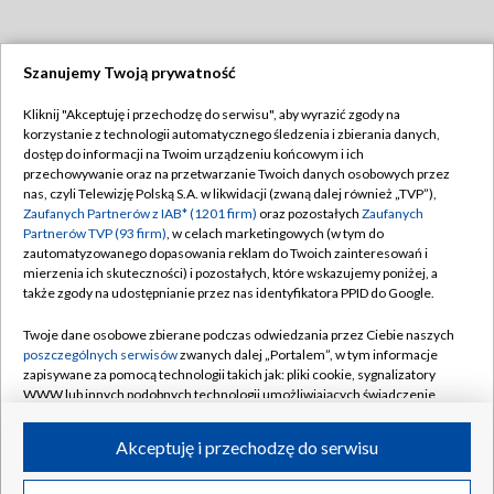
Szanujemy Twoją prywatność
Dołącz do nas:
Kliknij "Akceptuję i przechodzę do serwisu", aby wyrazić zgody na
korzystanie z technologii automatycznego śledzenia i zbierania danych,
TVP
dostęp do informacji na Twoim urządzeniu końcowym i ich
Abonament TVP
przechowywanie oraz na przetwarzanie Twoich danych osobowych przez
Regulamin TVP
nas, czyli Telewizję Polską S.A. w likwidacji (zwaną dalej również „TVP”),
Emisja w TVP
Polityka prywatności
Zaufanych Partnerów z IAB* (1201 firm)
oraz pozostałych
Zaufanych
Partnerów TVP (93 firm)
, w celach marketingowych (w tym do
Centrum informacji TVP
Moje zgody
zautomatyzowanego dopasowania reklam do Twoich zainteresowań i
mierzenia ich skuteczności) i pozostałych, które wskazujemy poniżej, a
Naziemna Telewizja Cyfrowa
Pomoc
także zgody na udostępnianie przez nas identyfikatora PPID do Google.
Sklep TVP
Biuro reklamy
Twoje dane osobowe zbierane podczas odwiedzania przez Ciebie naszych
Rada Programowa
Kontakt
poszczególnych serwisów
zwanych dalej „Portalem”, w tym informacje
zapisywane za pomocą technologii takich jak: pliki cookie, sygnalizatory
System NOS
WWW lub innych podobnych technologii umożliwiających świadczenie
dopasowanych i bezpiecznych usług, personalizację treści oraz reklam,
Informacje o nadawcy
Kanały
udostępnianie funkcji mediów społecznościowych oraz analizowanie
Akceptuję i przechodzę do serwisu
ruchu w Internecie.
Program dla prasy
©2026 Telewizja Polska S.A. w likwidacji
Biuro Reklamy