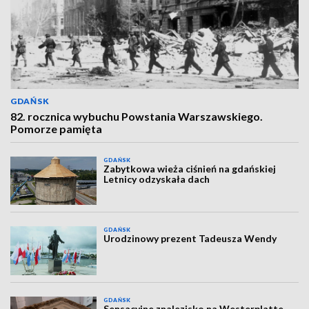
GDAŃSK
82. rocznica wybuchu Powstania Warszawskiego.
Pomorze pamięta
GDAŃSK
Zabytkowa wieża ciśnień na gdańskiej
Letnicy odzyskała dach
GDAŃSK
Urodzinowy prezent Tadeusza Wendy
GDAŃSK
Sensacyjne znalezisko na Westerplatte