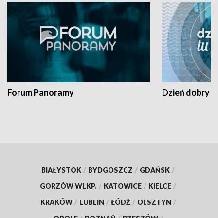
Forum Panoramy
Dzień dobry t
BIAŁYSTOK
/
BYDGOSZCZ
/
GDAŃSK
/
GORZÓW WLKP.
/
KATOWICE
/
KIELCE
/
KRAKÓW
/
LUBLIN
/
ŁÓDŹ
/
OLSZTYN
/