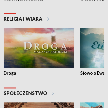
RELIGIA I WIARA
Droga
Słowo o Ewang
SPOŁECZEŃSTWO