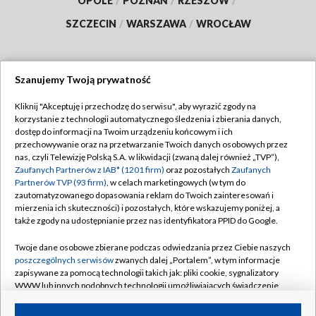
OPOLE
/
POZNAŃ
/
RZESZÓW
/
SZCZECIN
/
WARSZAWA
/
WROCŁAW
Szanujemy Twoją prywatność
Dołącz do nas:
Kliknij "Akceptuję i przechodzę do serwisu", aby wyrazić zgody na
korzystanie z technologii automatycznego śledzenia i zbierania danych,
TVP
dostęp do informacji na Twoim urządzeniu końcowym i ich
Abonament TVP
przechowywanie oraz na przetwarzanie Twoich danych osobowych przez
Regulamin TVP
nas, czyli Telewizję Polską S.A. w likwidacji (zwaną dalej również „TVP”),
Emisja w TVP
Zaufanych Partnerów z IAB* (1201 firm)
oraz pozostałych
Zaufanych
Polityka prywatności
Partnerów TVP (93 firm)
, w celach marketingowych (w tym do
Centrum informacji TVP
Moje zgody
zautomatyzowanego dopasowania reklam do Twoich zainteresowań i
mierzenia ich skuteczności) i pozostałych, które wskazujemy poniżej, a
Naziemna Telewizja Cyfrowa
Pomoc
także zgody na udostępnianie przez nas identyfikatora PPID do Google.
Sklep TVP
Biuro reklamy
Twoje dane osobowe zbierane podczas odwiedzania przez Ciebie naszych
Rada Programowa
poszczególnych serwisów
zwanych dalej „Portalem”, w tym informacje
Kontakt
zapisywane za pomocą technologii takich jak: pliki cookie, sygnalizatory
System NOS
WWW lub innych podobnych technologii umożliwiających świadczenie
dopasowanych i bezpiecznych usług, personalizację treści oraz reklam,
Informacje o nadawcy
Kanały
udostępnianie funkcji mediów społecznościowych oraz analizowanie