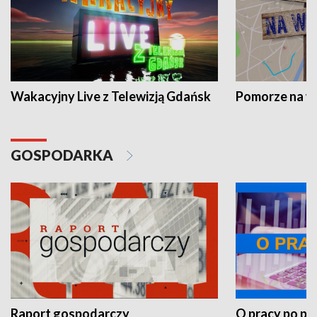
Wakacyjny Live z Telewizją Gdańsk
Pomorze na 
GOSPODARKA
Raport gospodarczy
O pracy po pr