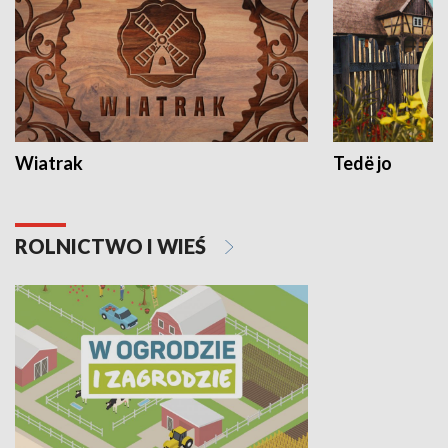
Wiatrak
Tedë jo
ROLNICTWO I WIEŚ