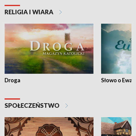
RELIGIA I WIARA
Droga
Słowo o Ewang
SPOŁECZEŃSTWO