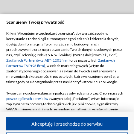
Szanujemy Twoją prywatność
Dołącz do nas:
Kliknij "Akceptuję i przechodzę do serwisu", aby wyrazić zgody na
korzystanie z technologii automatycznego śledzenia i zbierania danych,
TVP
dostęp do informacji na Twoim urządzeniu końcowym i ich
Abonament TVP
przechowywanie oraz na przetwarzanie Twoich danych osobowych przez
Regulamin TVP
nas, czyli Telewizję Polską S.A. w likwidacji (zwaną dalej również „TVP”),
Emisja w TVP
Zaufanych Partnerów z IAB* (1201 firm)
oraz pozostałych
Zaufanych
Polityka prywatności
Partnerów TVP (93 firm)
, w celach marketingowych (w tym do
Centrum informacji TVP
Moje zgody
zautomatyzowanego dopasowania reklam do Twoich zainteresowań i
mierzenia ich skuteczności) i pozostałych, które wskazujemy poniżej, a
Naziemna Telewizja Cyfrowa
Pomoc
także zgody na udostępnianie przez nas identyfikatora PPID do Google.
Sklep TVP
Biuro reklamy
Twoje dane osobowe zbierane podczas odwiedzania przez Ciebie naszych
Rada Programowa
poszczególnych serwisów
zwanych dalej „Portalem”, w tym informacje
Kontakt
zapisywane za pomocą technologii takich jak: pliki cookie, sygnalizatory
System NOS
WWW lub innych podobnych technologii umożliwiających świadczenie
dopasowanych i bezpiecznych usług, personalizację treści oraz reklam,
Informacje o nadawcy
Kanały
udostępnianie funkcji mediów społecznościowych oraz analizowanie
Akceptuję i przechodzę do serwisu
ruchu w Internecie.
Program dla prasy
©2026 Telewizja Polska S.A. w likwidacji