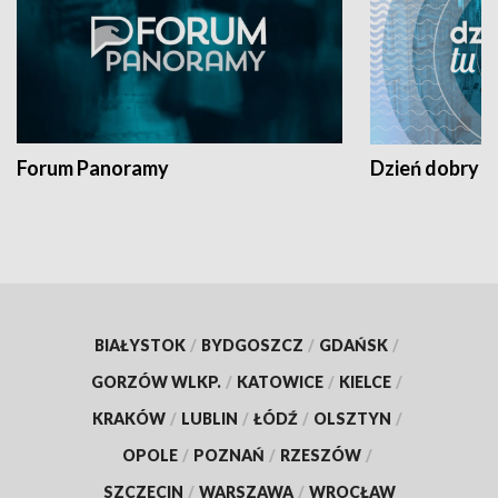
Forum Panoramy
Dzień dobry t
BIAŁYSTOK
/
BYDGOSZCZ
/
GDAŃSK
/
GORZÓW WLKP.
/
KATOWICE
/
KIELCE
/
KRAKÓW
/
LUBLIN
/
ŁÓDŹ
/
OLSZTYN
/
OPOLE
/
POZNAŃ
/
RZESZÓW
/
SZCZECIN
/
WARSZAWA
/
WROCŁAW