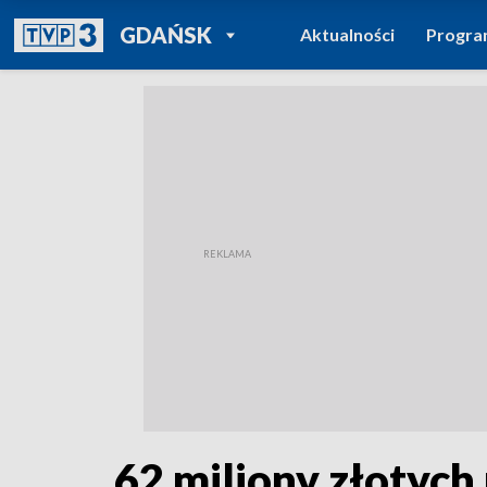
POWRÓT DO
GDAŃSK
Aktualności
Progr
TVP REGIONY
62 miliony złotyc