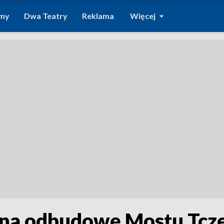
amy
Dwa Teatry
Reklama
Więcej
h na odbudowę Mostu Tc