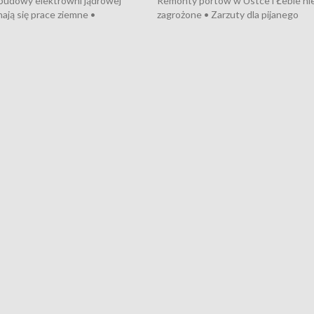
 budowy elektrowni jądrowej
Remonty portów w Ustce i Łebie ni
ają się prace ziemne •
zagrożone • Zarzuty dla pijanego
o umowę na budowę obwodnicy
kierowcy ciągnika • Protest
u Gdańskiego • Za kilka dni
poszkodowanych przez dewelopera
e ORP „Wicher” • 18 milionów
Gdyni • Milion zł dla dzieci z UCK od
a inwestycje w szkołach w Rumi
Cancer Fighters • Efekty wpisu Gdy
owie • Nowy sprzęt
Listę UNESCO • Kaszubscy kuczerz
iczny dla Puckiego Szpitala • Na
witali Tour de Pologne
znów rekordowe upały