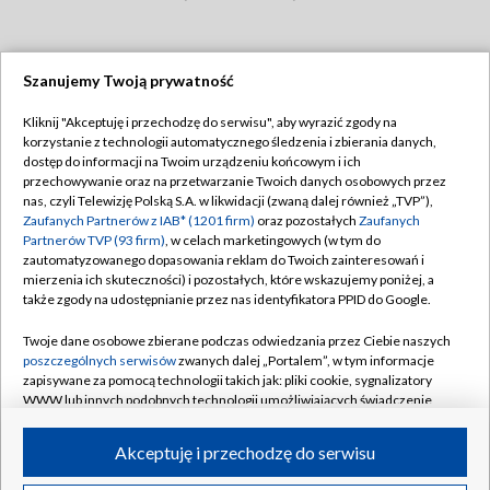
Szanujemy Twoją prywatność
Dołącz do nas:
Kliknij "Akceptuję i przechodzę do serwisu", aby wyrazić zgody na
korzystanie z technologii automatycznego śledzenia i zbierania danych,
TVP
dostęp do informacji na Twoim urządzeniu końcowym i ich
Abonament TVP
przechowywanie oraz na przetwarzanie Twoich danych osobowych przez
Regulamin TVP
nas, czyli Telewizję Polską S.A. w likwidacji (zwaną dalej również „TVP”),
Emisja w TVP
Zaufanych Partnerów z IAB* (1201 firm)
oraz pozostałych
Zaufanych
Polityka prywatności
Partnerów TVP (93 firm)
, w celach marketingowych (w tym do
Centrum informacji TVP
Moje zgody
zautomatyzowanego dopasowania reklam do Twoich zainteresowań i
mierzenia ich skuteczności) i pozostałych, które wskazujemy poniżej, a
Naziemna Telewizja Cyfrowa
Pomoc
także zgody na udostępnianie przez nas identyfikatora PPID do Google.
Sklep TVP
Biuro reklamy
Twoje dane osobowe zbierane podczas odwiedzania przez Ciebie naszych
Rada Programowa
poszczególnych serwisów
zwanych dalej „Portalem”, w tym informacje
Kontakt
zapisywane za pomocą technologii takich jak: pliki cookie, sygnalizatory
System NOS
WWW lub innych podobnych technologii umożliwiających świadczenie
dopasowanych i bezpiecznych usług, personalizację treści oraz reklam,
Informacje o nadawcy
Kanały
udostępnianie funkcji mediów społecznościowych oraz analizowanie
Akceptuję i przechodzę do serwisu
ruchu w Internecie.
Program dla prasy
©2026 Telewizja Polska S.A. w likwidacji