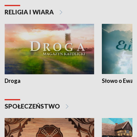
RELIGIA I WIARA
Droga
Słowo o Ewang
SPOŁECZEŃSTWO