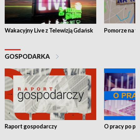
Wakacyjny Live z Telewizją Gdańsk
Pomorze na 
GOSPODARKA
Raport gospodarczy
O pracy po pr