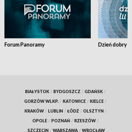
Forum Panoramy
Dzień dobry t
BIAŁYSTOK
/
BYDGOSZCZ
/
GDAŃSK
/
GORZÓW WLKP.
/
KATOWICE
/
KIELCE
/
KRAKÓW
/
LUBLIN
/
ŁÓDŹ
/
OLSZTYN
/
OPOLE
/
POZNAŃ
/
RZESZÓW
/
SZCZECIN
/
WARSZAWA
/
WROCŁAW