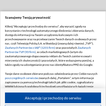
Szanujemy Twoją prywatność
Dołącz do nas:
Kliknij "Akceptuję i przechodzę do serwisu", aby wyrazić zgody na
korzystanie z technologii automatycznego śledzenia i zbierania danych,
TVP
dostęp do informacji na Twoim urządzeniu końcowym i ich
Abonament TVP
przechowywanie oraz na przetwarzanie Twoich danych osobowych przez
Regulamin TVP
nas, czyli Telewizję Polską S.A. w likwidacji (zwaną dalej również „TVP”),
Emisja w TVP
Zaufanych Partnerów z IAB* (1201 firm)
oraz pozostałych
Zaufanych
Polityka prywatności
Partnerów TVP (93 firm)
, w celach marketingowych (w tym do
Centrum informacji TVP
Moje zgody
zautomatyzowanego dopasowania reklam do Twoich zainteresowań i
mierzenia ich skuteczności) i pozostałych, które wskazujemy poniżej, a
Naziemna Telewizja Cyfrowa
Pomoc
także zgody na udostępnianie przez nas identyfikatora PPID do Google.
Sklep TVP
Biuro reklamy
Twoje dane osobowe zbierane podczas odwiedzania przez Ciebie naszych
Rada Programowa
poszczególnych serwisów
zwanych dalej „Portalem”, w tym informacje
Kontakt
zapisywane za pomocą technologii takich jak: pliki cookie, sygnalizatory
System NOS
WWW lub innych podobnych technologii umożliwiających świadczenie
dopasowanych i bezpiecznych usług, personalizację treści oraz reklam,
Informacje o nadawcy
Kanały
udostępnianie funkcji mediów społecznościowych oraz analizowanie
Akceptuję i przechodzę do serwisu
ruchu w Internecie.
Program dla prasy
©2026 Telewizja Polska S.A. w likwidacji