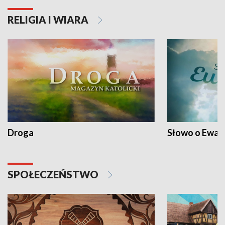
RELIGIA I WIARA
Droga
Słowo o Ewang
SPOŁECZEŃSTWO