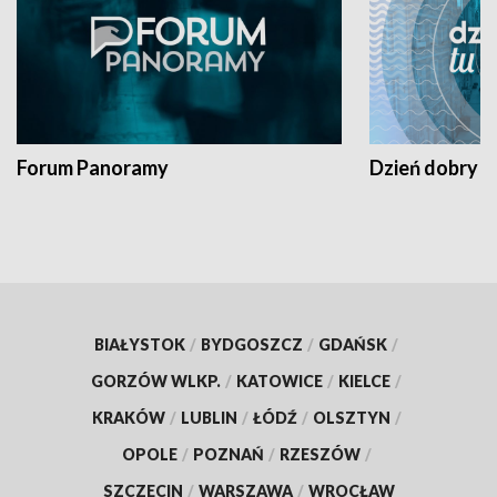
Forum Panoramy
Dzień dobry t
BIAŁYSTOK
/
BYDGOSZCZ
/
GDAŃSK
/
GORZÓW WLKP.
/
KATOWICE
/
KIELCE
/
KRAKÓW
/
LUBLIN
/
ŁÓDŹ
/
OLSZTYN
/
OPOLE
/
POZNAŃ
/
RZESZÓW
/
SZCZECIN
/
WARSZAWA
/
WROCŁAW