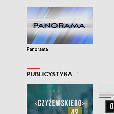
kardiologiczny dla Puckiego Szpitala • Na
witali To
Pomorzu znów rekordowe upały
Panorama
PUBLICYSTYKA