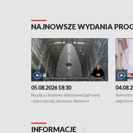
NAJNOWSZE WYDANIA PR
05.08.2026 18:30
04.08.2
Na placu budowy elektrowni jądrowej
Remonty 
rozpoczynają się prace ziemne •
zagrożone
Podpisano umowę na budowę obwodnicy
kierowcy 
Starogardu Gdańskiego • Za kilka dni
poszkodo
wodowanie ORP „Wicher” • 18 milionów
Gdyni • M
złotych na inwestycje w szkołach w Rumi
Cancer Fi
INFORMACJE
i Wejherowie • Nowy sprzęt
Listę UN