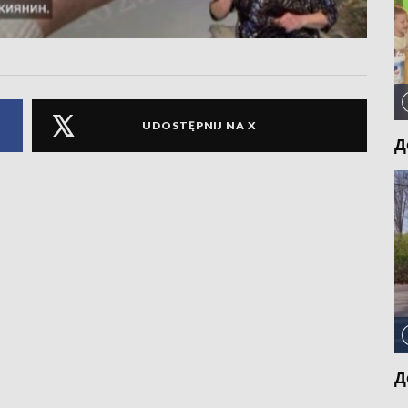
UDOSTĘPNIJ NA X
Д
Д