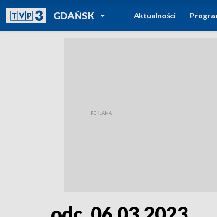
POWRÓT DO
GDAŃSK
Aktualności
Progr
TVP REGIONY
odc. 06.03.2023