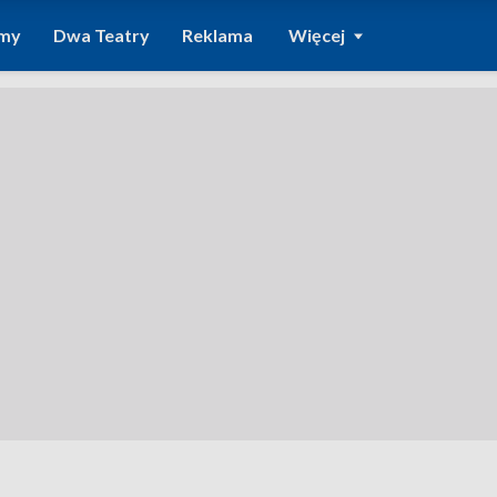
amy
Dwa Teatry
Reklama
Więcej