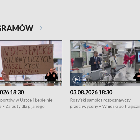
OGRAMÓW
026 18:30
03.08.2026 18:30
portów w Ustce i Łebie nie
Rosyjski samolot rozpoznawczy
 • Zarzuty dla pijanego
przechwycony • Wnioski po tragicz
ciągnika • Protest
pożarze na działkach • Śledztwo po
wanych przez dewelopera w
pożarze łodzi na Motławie • Urząd M
ilion zł dla dzieci z UCK od
wraca do Słupska • Kampania społe
ghters • Efekty wpisu Gdyni na
puckiego Hospicjum • Nagrody Fest
ESCO • Kaszubscy kuczerzy
Szekspirowskiego rozdane • Tysiąc