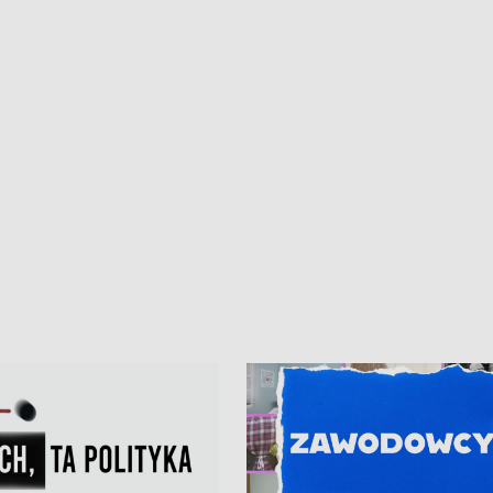
ur de Pologne
kibiców na trasie przejazdu peleton
Tour de Pologne przez Kaszuby