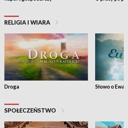
RELIGIA I WIARA
Droga
Słowo o Ewang
SPOŁECZEŃSTWO