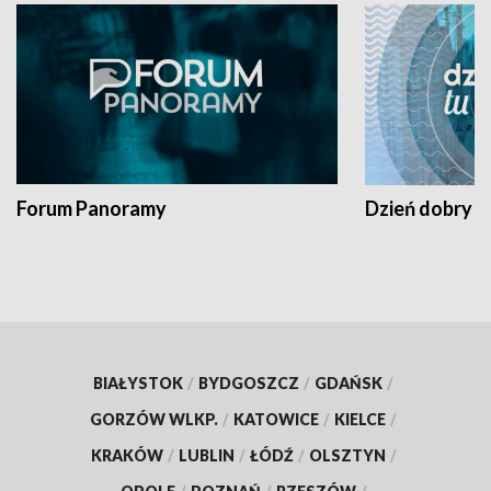
Forum Panoramy
Dzień dobry t
BIAŁYSTOK
/
BYDGOSZCZ
/
GDAŃSK
/
GORZÓW WLKP.
/
KATOWICE
/
KIELCE
/
KRAKÓW
/
LUBLIN
/
ŁÓDŹ
/
OLSZTYN
/