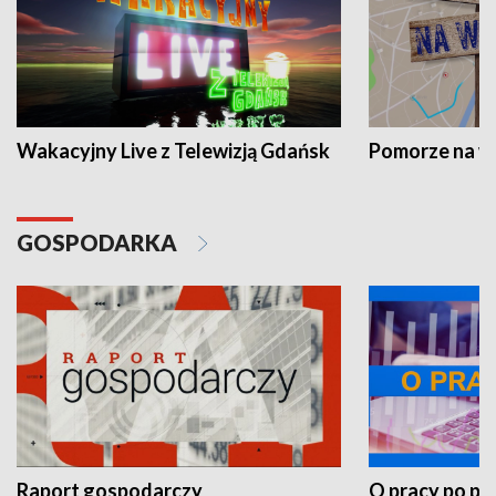
Wakacyjny Live z Telewizją Gdańsk
Pomorze na 
GOSPODARKA
Raport gospodarczy
O pracy po pr