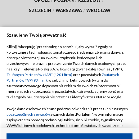
OPOLE
/
POZNAŃ
/
RZESZÓW
/
SZCZECIN
/
WARSZAWA
/
WROCŁAW
Szanujemy Twoją prywatność
Dołącz do nas:
Kliknij "Akceptuję i przechodzę do serwisu", aby wyrazić zgody na
korzystanie z technologii automatycznego śledzenia i zbierania danych,
TVP
dostęp do informacji na Twoim urządzeniu końcowym i ich
Abonament TVP
przechowywanie oraz na przetwarzanie Twoich danych osobowych przez
Regulamin TVP
nas, czyli Telewizję Polską S.A. w likwidacji (zwaną dalej również „TVP”),
Emisja w TVP
Zaufanych Partnerów z IAB* (1201 firm)
oraz pozostałych
Zaufanych
Polityka prywatności
Partnerów TVP (93 firm)
, w celach marketingowych (w tym do
Centrum informacji TVP
Moje zgody
zautomatyzowanego dopasowania reklam do Twoich zainteresowań i
mierzenia ich skuteczności) i pozostałych, które wskazujemy poniżej, a
Naziemna Telewizja Cyfrowa
Pomoc
także zgody na udostępnianie przez nas identyfikatora PPID do Google.
Sklep TVP
Biuro reklamy
Twoje dane osobowe zbierane podczas odwiedzania przez Ciebie naszych
Rada Programowa
poszczególnych serwisów
zwanych dalej „Portalem”, w tym informacje
Kontakt
zapisywane za pomocą technologii takich jak: pliki cookie, sygnalizatory
System NOS
WWW lub innych podobnych technologii umożliwiających świadczenie
dopasowanych i bezpiecznych usług, personalizację treści oraz reklam,
Informacje o nadawcy
Kanały
udostępnianie funkcji mediów społecznościowych oraz analizowanie