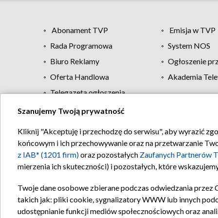
Abonament TVP
Emisja w TVP
Rada Programowa
System NOS
Biuro Reklamy
Ogłoszenie pr
Oferta Handlowa
Akademia Tele
Telegazeta ogłoszenia
Szanujemy Twoją prywatność
Regulamin TVP
Kliknij "Akceptuję i przechodzę do serwisu", aby wyrazić zg
końcowym i ich przechowywanie oraz na przetwarzanie Twoich
z IAB* (1201 firm)
oraz pozostałych
Zaufanych Partnerów T
mierzenia ich skuteczności) i pozostałych, które wskazujemy
Twoje dane osobowe zbierane podczas odwiedzania przez 
takich jak: pliki cookie, sygnalizatory WWW lub innych pod
udostępnianie funkcji mediów społecznościowych oraz anali