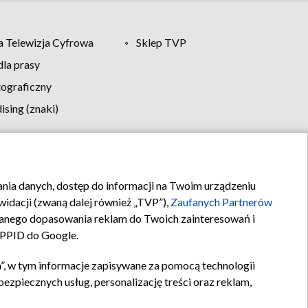
 Telewizja Cyfrowa
Sklep TVP
la prasy
tograficzny
sing (znaki)
klamy
Kontakt
rania danych, dostęp do informacji na Twoim urządzeniu
idacji (zwaną dalej również „TVP”),
Zaufanych Partnerów
anego dopasowania reklam do Twoich zainteresowań i
a PPID do Google.
”, w tym informacje zapisywane za pomocą technologii
zpiecznych usług, personalizację treści oraz reklam,