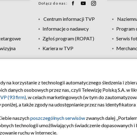
Dołącz do nas:
Centrum informacji TVP
Naziemna
Informacje o nadawcy
Program d
zetargowe
Zgłoś program (ROPAT)
Serwis fo
wizyjna
Kariera w TVP
Merchandi
Polityka prywatności
Moje zgody
Pomoc
Biuro re
ody na korzystanie z technologii automatycznego śledzenia i zbie
 danych osobowych przez nas, czyli Telewizję Polską S.A. w likw
VP (93 firm)
, w celach marketingowych (w tym do zautomatyzow
 poniżej, a także zgody na udostępnianie przez nas identyfikator
Ciebie naszych
poszczególnych serwisów
zwanych dalej „Portalem
obnych technologii umożliwiających świadczenie dopasowanych i be
zowanie ruchu w Internecie.