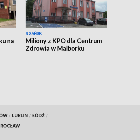
GDAŃSK
ku na
Miliony z KPO dla Centrum
Zdrowia w Malborku
KÓW
/
LUBLIN
/
ŁÓDŹ
/
ROCŁAW