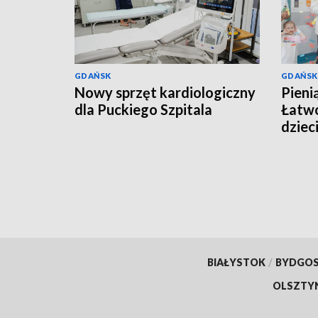
GDAŃSK
GDAŃSK
Nowy sprzęt kardiologiczny
Pieni
dla Puckiego Szpitala
Łatwo
dziec
BIAŁYSTOK
/
BYDGO
OLSZTY