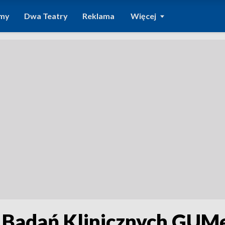
amy
Dwa Teatry
Reklama
Więcej
 Badań Klinicznych GUM