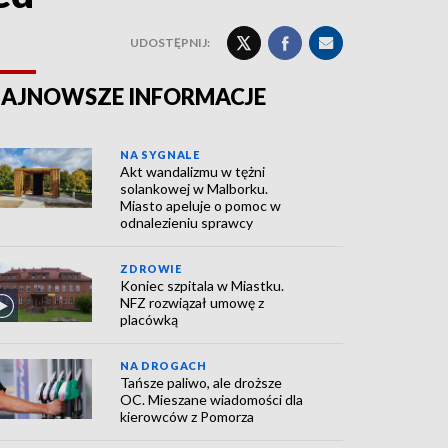
UDOSTĘPNIJ:
AJNOWSZE INFORMACJE
NA SYGNALE
Akt wandalizmu w tężni
solankowej w Malborku.
Miasto apeluje o pomoc w
odnalezieniu sprawcy
ZDROWIE
Koniec szpitala w Miastku.
NFZ rozwiązał umowę z
placówką
NA DROGACH
Tańsze paliwo, ale droższe
OC. Mieszane wiadomości dla
kierowców z Pomorza