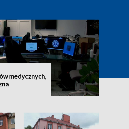
rów medycznych,
czna