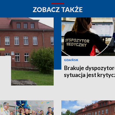
ZOBACZ TAKŻE
GDAŃSK
Brakuje dyspozyto
sytuacja jest kryty