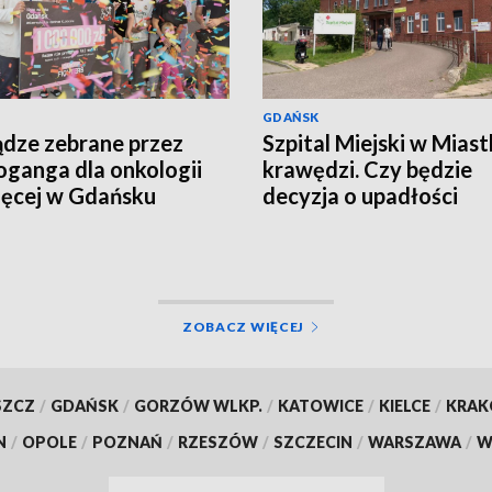
GDAŃSK
ądze zebrane przez
Szpital Miejski w Miast
ganga dla onkologii
krawędzi. Czy będzie
ięcej w Gdańsku
decyzja o upadłości
placówki?
ZOBACZ WIĘCEJ
SZCZ
/
GDAŃSK
/
GORZÓW WLKP.
/
KATOWICE
/
KIELCE
/
KRA
N
/
OPOLE
/
POZNAŃ
/
RZESZÓW
/
SZCZECIN
/
WARSZAWA
/
W