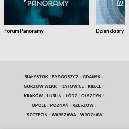
Forum Panoramy
Dzień dobry t
BIAŁYSTOK
/
BYDGOSZCZ
/
GDAŃSK
/
GORZÓW WLKP.
/
KATOWICE
/
KIELCE
/
KRAKÓW
/
LUBLIN
/
ŁÓDŹ
/
OLSZTYN
/
OPOLE
/
POZNAŃ
/
RZESZÓW
/
SZCZECIN
/
WARSZAWA
/
WROCŁAW