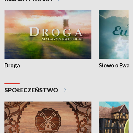
Droga
Słowo o Ewang
SPOŁECZEŃSTWO