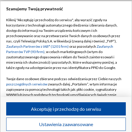
Szanujemy Twoją prywatność
Dołącz do nas:
Kliknij "Akceptuję i przechodzę do serwisu", aby wyrazić zgody na
korzystanie z technologii automatycznego śledzenia i zbierania danych,
TVP
dostęp do informacji na Twoim urządzeniu końcowym i ich
Abonament TVP
przechowywanie oraz na przetwarzanie Twoich danych osobowych przez
Regulamin TVP
nas, czyli Telewizję Polską S.A. w likwidacji (zwaną dalej również „TVP”),
Emisja w TVP
Zaufanych Partnerów z IAB* (1201 firm)
oraz pozostałych
Zaufanych
Polityka prywatności
Partnerów TVP (93 firm)
, w celach marketingowych (w tym do
Centrum informacji TVP
Moje zgody
zautomatyzowanego dopasowania reklam do Twoich zainteresowań i
mierzenia ich skuteczności) i pozostałych, które wskazujemy poniżej, a
Naziemna Telewizja Cyfrowa
Pomoc
także zgody na udostępnianie przez nas identyfikatora PPID do Google.
Sklep TVP
Biuro reklamy
Twoje dane osobowe zbierane podczas odwiedzania przez Ciebie naszych
Rada Programowa
poszczególnych serwisów
zwanych dalej „Portalem”, w tym informacje
Kontakt
zapisywane za pomocą technologii takich jak: pliki cookie, sygnalizatory
System NOS
WWW lub innych podobnych technologii umożliwiających świadczenie
dopasowanych i bezpiecznych usług, personalizację treści oraz reklam,
Informacje o nadawcy
Kanały
udostępnianie funkcji mediów społecznościowych oraz analizowanie
Akceptuję i przechodzę do serwisu
ruchu w Internecie.
Program dla prasy
©2026 Telewizja Polska S.A. w likwidacji
Biuro Reklamy
Twoje dane osobowe zbierane podczas odwiedzania przez Ciebie
Ustawienia zaawansowane
poszczególnych serwisów
na Portalu, takie jak adresy IP, identyfikatory
Ogłoszenie przetargowe