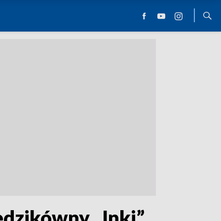
edzikówny „Inki”