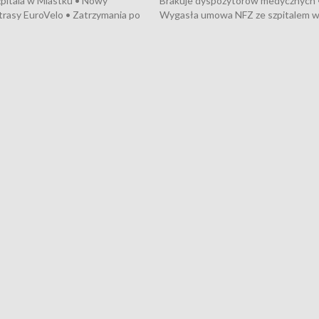
pitala w Miastku • Nowy
Brakuje dyspozytorów medycznych 
trasy EuroVelo • Zatrzymania po
Wygasła umowa NFZ ze szpitalem 
ościerzynie • Mieszkańcy
Miastku • Otwarto Morski Terminal
ą przeciwko budowie trasy
Przeładunkowy • Budowa morskiej 
wej • Kolejne konwoje
wiatrowej • Korki na gdańskich Sto
ne z Trójmiasta na Ukrainę •
Niebezpieczne zachowania na torac
ciewia na Jarmarku św.
Dziewięć nowych „trajtków” dla Gdy
• Gdynia z lat 30. w
ikonie