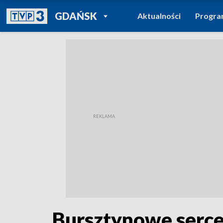
POWRÓT DO
GDAŃSK
Aktualności
Progr
TVP REGIONY
Bursztynowe serce 