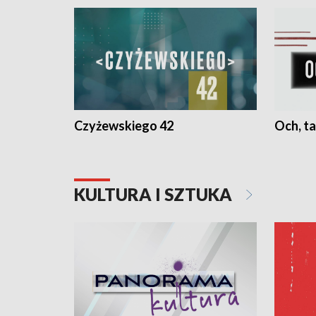
Czyżewskiego 42
Och, ta
KULTURA I SZTUKA