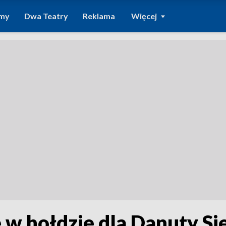
amy
Dwa Teatry
Reklama
Więcej
w hołdzie dla Danuty Si