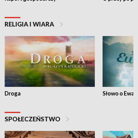
RELIGIA I WIARA
Droga
Słowo o Ewang
SPOŁECZEŃSTWO