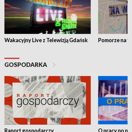
Wakacyjny Live z Telewizją Gdańsk
Pomorze na 
GOSPODARKA
Raport gospodarczy
O pracy po pr