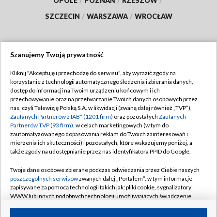
OPOLE
/
POZNAŃ
/
RZESZÓW
/
SZCZECIN
/
WARSZAWA
/
WROCŁAW
Szanujemy Twoją prywatność
Dołącz do nas:
Kliknij "Akceptuję i przechodzę do serwisu", aby wyrazić zgody na
korzystanie z technologii automatycznego śledzenia i zbierania danych,
TVP
dostęp do informacji na Twoim urządzeniu końcowym i ich
Abonament TVP
przechowywanie oraz na przetwarzanie Twoich danych osobowych przez
Regulamin TVP
nas, czyli Telewizję Polską S.A. w likwidacji (zwaną dalej również „TVP”),
Emisja w TVP
Zaufanych Partnerów z IAB* (1201 firm)
oraz pozostałych
Zaufanych
Polityka prywatności
Partnerów TVP (93 firm)
, w celach marketingowych (w tym do
Centrum informacji TVP
Moje zgody
zautomatyzowanego dopasowania reklam do Twoich zainteresowań i
mierzenia ich skuteczności) i pozostałych, które wskazujemy poniżej, a
Naziemna Telewizja Cyfrowa
Pomoc
także zgody na udostępnianie przez nas identyfikatora PPID do Google.
Sklep TVP
Biuro reklamy
Twoje dane osobowe zbierane podczas odwiedzania przez Ciebie naszych
Rada Programowa
poszczególnych serwisów
zwanych dalej „Portalem”, w tym informacje
Kontakt
zapisywane za pomocą technologii takich jak: pliki cookie, sygnalizatory
System NOS
WWW lub innych podobnych technologii umożliwiających świadczenie
dopasowanych i bezpiecznych usług, personalizację treści oraz reklam,
Informacje o nadawcy
Kanały
udostępnianie funkcji mediów społecznościowych oraz analizowanie