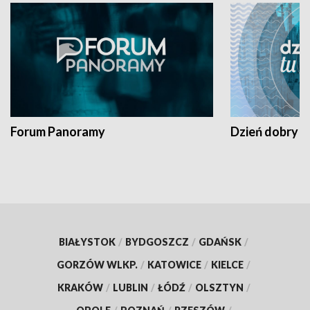
Forum Panoramy
Dzień dobry t
BIAŁYSTOK
/
BYDGOSZCZ
/
GDAŃSK
/
GORZÓW WLKP.
/
KATOWICE
/
KIELCE
/
KRAKÓW
/
LUBLIN
/
ŁÓDŹ
/
OLSZTYN
/