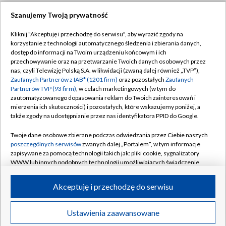
Szanujemy Twoją prywatność
Dołącz do nas:
Kliknij "Akceptuję i przechodzę do serwisu", aby wyrazić zgody na
korzystanie z technologii automatycznego śledzenia i zbierania danych,
TVP
dostęp do informacji na Twoim urządzeniu końcowym i ich
Abonament TVP
przechowywanie oraz na przetwarzanie Twoich danych osobowych przez
Regulamin TVP
nas, czyli Telewizję Polską S.A. w likwidacji (zwaną dalej również „TVP”),
Emisja w TVP
Zaufanych Partnerów z IAB* (1201 firm)
oraz pozostałych
Zaufanych
Polityka prywatności
Partnerów TVP (93 firm)
, w celach marketingowych (w tym do
Centrum informacji TVP
Moje zgody
zautomatyzowanego dopasowania reklam do Twoich zainteresowań i
mierzenia ich skuteczności) i pozostałych, które wskazujemy poniżej, a
Naziemna Telewizja Cyfrowa
Pomoc
także zgody na udostępnianie przez nas identyfikatora PPID do Google.
Sklep TVP
Biuro reklamy
Twoje dane osobowe zbierane podczas odwiedzania przez Ciebie naszych
Rada Programowa
poszczególnych serwisów
zwanych dalej „Portalem”, w tym informacje
Kontakt
zapisywane za pomocą technologii takich jak: pliki cookie, sygnalizatory
System NOS
WWW lub innych podobnych technologii umożliwiających świadczenie
dopasowanych i bezpiecznych usług, personalizację treści oraz reklam,
Informacje o nadawcy
Kanały
udostępnianie funkcji mediów społecznościowych oraz analizowanie
Akceptuję i przechodzę do serwisu
ruchu w Internecie.
Program dla prasy
©2026 Telewizja Polska S.A. w likwidacji
Biuro Reklamy
Twoje dane osobowe zbierane podczas odwiedzania przez Ciebie
Ustawienia zaawansowane
poszczególnych serwisów
na Portalu, takie jak adresy IP, identyfikatory
Ogłoszenie przetargowe