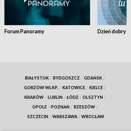
Forum Panoramy
Dzień dobry t
BIAŁYSTOK
/
BYDGOSZCZ
/
GDAŃSK
/
GORZÓW WLKP.
/
KATOWICE
/
KIELCE
/
KRAKÓW
/
LUBLIN
/
ŁÓDŹ
/
OLSZTYN
/
OPOLE
/
POZNAŃ
/
RZESZÓW
/
SZCZECIN
/
WARSZAWA
/
WROCŁAW