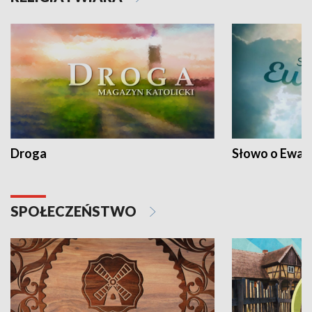
Droga
Słowo o Ewang
SPOŁECZEŃSTWO