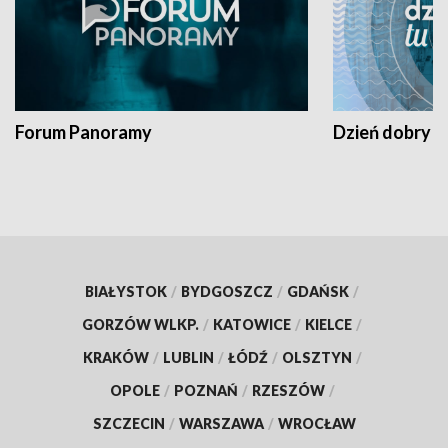
Forum Panoramy
Dzień dobry t
BIAŁYSTOK
/
BYDGOSZCZ
/
GDAŃSK
/
GORZÓW WLKP.
/
KATOWICE
/
KIELCE
/
KRAKÓW
/
LUBLIN
/
ŁÓDŹ
/
OLSZTYN
/
OPOLE
/
POZNAŃ
/
RZESZÓW
/
SZCZECIN
/
WARSZAWA
/
WROCŁAW