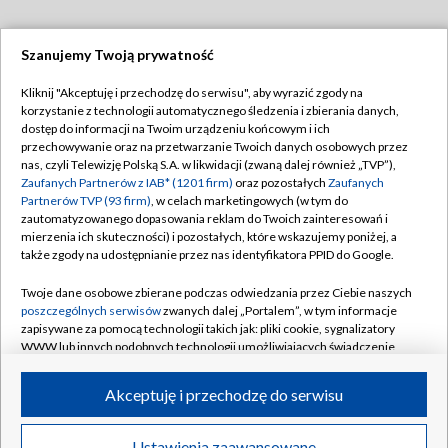
Szanujemy Twoją prywatność
Dołącz do nas:
Kliknij "Akceptuję i przechodzę do serwisu", aby wyrazić zgody na
korzystanie z technologii automatycznego śledzenia i zbierania danych,
TVP
dostęp do informacji na Twoim urządzeniu końcowym i ich
Abonament TVP
przechowywanie oraz na przetwarzanie Twoich danych osobowych przez
Regulamin TVP
nas, czyli Telewizję Polską S.A. w likwidacji (zwaną dalej również „TVP”),
Emisja w TVP
Zaufanych Partnerów z IAB* (1201 firm)
oraz pozostałych
Zaufanych
Polityka prywatności
Partnerów TVP (93 firm)
, w celach marketingowych (w tym do
Centrum informacji TVP
Moje zgody
zautomatyzowanego dopasowania reklam do Twoich zainteresowań i
mierzenia ich skuteczności) i pozostałych, które wskazujemy poniżej, a
Naziemna Telewizja Cyfrowa
Pomoc
także zgody na udostępnianie przez nas identyfikatora PPID do Google.
Sklep TVP
Biuro reklamy
Twoje dane osobowe zbierane podczas odwiedzania przez Ciebie naszych
Rada Programowa
poszczególnych serwisów
zwanych dalej „Portalem”, w tym informacje
Kontakt
zapisywane za pomocą technologii takich jak: pliki cookie, sygnalizatory
System NOS
WWW lub innych podobnych technologii umożliwiających świadczenie
dopasowanych i bezpiecznych usług, personalizację treści oraz reklam,
Informacje o nadawcy
Kanały
udostępnianie funkcji mediów społecznościowych oraz analizowanie
Akceptuję i przechodzę do serwisu
ruchu w Internecie.
Program dla prasy
©2026 Telewizja Polska S.A. w likwidacji
Biuro Reklamy
Twoje dane osobowe zbierane podczas odwiedzania przez Ciebie
Ustawienia zaawansowane