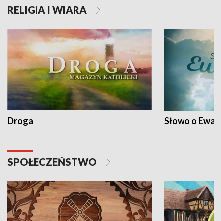
RELIGIA I WIARA
Droga
Słowo o Ewang
SPOŁECZEŃSTWO